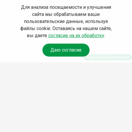
Для анализа посещаемости и улучшения
сайта мы обрабатываем ваши
пользовательские данные, используя
файлы cookie. Оставаясь на нашем сайте,
вы даете
согласие на их обработку
.
Даю согласие
Спроси библиотекаря
© Муниципальное бюджетное учреждение культуры
Ангарского городского округа «Централизованная
библиотечная система» (МБУК «ЦБС»), 2026
Адрес
: 665841, Иркутская обл., г. Ангарск, 17 микрорайон,
дом 4
Телефоны
:
+7 (3955) 55‑10‑22, 55‑09‑61, 55‑09‑69