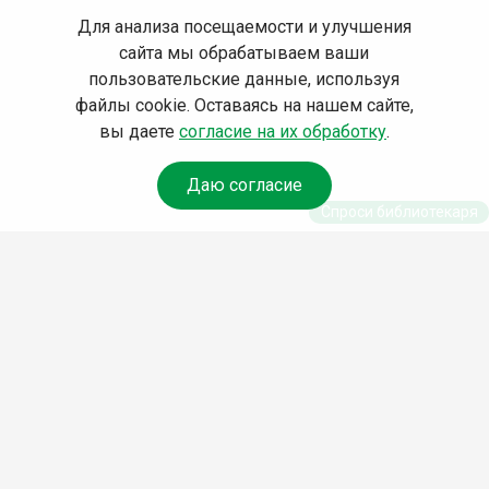
Для анализа посещаемости и улучшения
сайта мы обрабатываем ваши
пользовательские данные, используя
файлы cookie. Оставаясь на нашем сайте,
вы даете
согласие на их обработку
.
Даю согласие
Спроси библиотекаря
© Муниципальное бюджетное учреждение культуры
Ангарского городского округа «Централизованная
библиотечная система» (МБУК «ЦБС»), 2026
Адрес
: 665841, Иркутская обл., г. Ангарск, 17 микрорайон,
дом 4
Телефоны
:
+7 (3955) 55‑10‑22, 55‑09‑61, 55‑09‑69