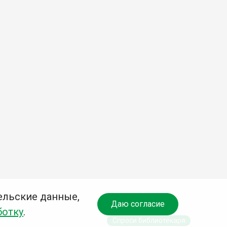
ельские данные,
Даю согласие
ботку
.
Спроси библиотекаря