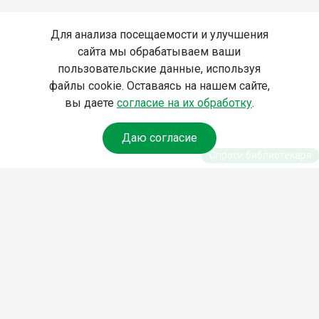
Для анализа посещаемости и улучшения
сайта мы обрабатываем ваши
пользовательские данные, используя
файлы cookie. Оставаясь на нашем сайте,
вы даете
согласие на их обработку
.
Даю согласие
Спроси библиотекаря
© Муниципальное бюджетное учреждение культуры
Ангарского городского округа «Централизованная
библиотечная система» (МБУК «ЦБС»), 2026
Адрес
: 665841, Иркутская обл., г. Ангарск, 17 микрорайон,
дом 4