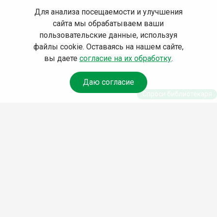
Для анализа посещаемости и улучшения
сайта мы обрабатываем ваши
пользовательские данные, используя
файлы cookie. Оставаясь на нашем сайте,
вы даете
согласие на их обработку
.
Даю согласие
Спроси библиотекаря
© Муниципальное бюджетное учреждение культуры
Ангарского городского округа «Централизованная
библиотечная система» (МБУК «ЦБС»), 2026
Адрес
: 665841, Иркутская обл., г. Ангарск, 17 микрорайон,
дом 4
Телефоны
:
+7 (3955) 55‑10‑22, 55‑09‑61, 55‑09‑69