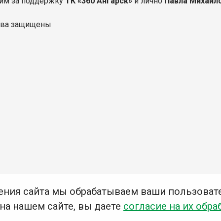
им за поддержку
ТК «360 Ангарск»
и лично
Павла Михайл
ава защищены
ения сайта мы обрабатываем ваши пользоват
 на нашем сайте, вы даете
согласие на их обра