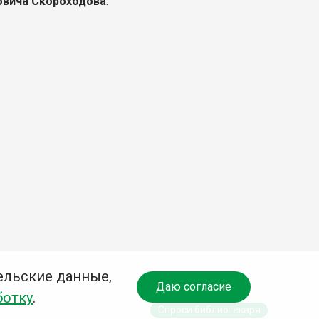
овича Скороходова
.
ельские данные,
Даю согласие
ботку
.
Спроси библиотекаря