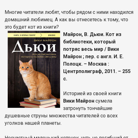
Многие читатели любят, чтобы рядом с ними находился
домашний любимец. А как вы отнесетесь к тому, что
это будет кот из книги?
Майрон, В. Дьюи. Кот из
библиотеки, который
потряс весь мир / Вики
Майрон ; пер. с англ. И. Е.
Полоцк. – Москва :
Центрполиграф, 2011. – 255
с.
Историей из своей книги
Вики Майрон
сумела
затронуть тончайшие
душевные струны множества читателей со всех
уголков нашей планеты.
Несчастный маленький котенок, чуть не погибший от