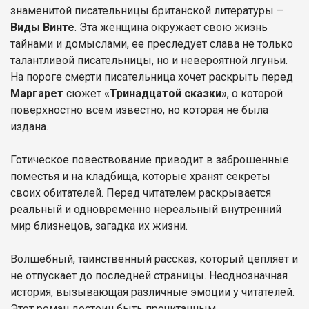
знаменитой писательницы британской литературы –
Виды Винте
. Эта женщина окружает свою жизнь
тайнами и домыслами, ее преследует слава не только
талантливой писательницы, но и невероятной лгуньи.
На пороге смерти писательница хочет раскрыть перед
Маргарет
сюжет
«Тринадцатой сказки»
, о которой
поверхностно всем известно, но которая не была
издана.
Готическое повествование приводит в заброшенные
поместья и на кладбища, которые хранят секреты
своих обитателей. Перед читателем раскрывается
реальный и одновременно нереальный внутренний
мир близнецов, загадка их жизни.
Волшебный, таинственный рассказ, который цепляет и
не отпускает до последней страницы. Неоднозначная
история, вызывающая различные эмоции у читателей.
Этот роман достоин быть прочитанным.