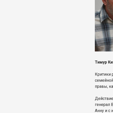
Тимур Ки
Критики 
семейной
правы, к
Действие
генерал 
Анну и с