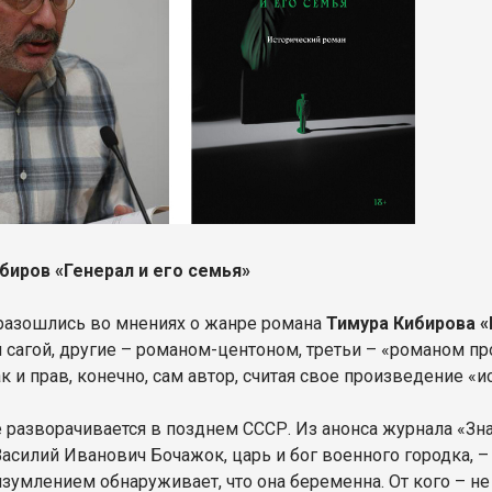
биров «Генерал и его семья»
разошлись во мнениях о жанре романа
Тимура Кибирова «
 сагой, другие – романом-центоном, третьи – «романом п
ак и прав, конечно, сам автор, считая свое произведение 
 разворачивается в позднем СССР. Из анонса журнала «Зна
Василий Иванович Бочажок, царь и бог военного городка, 
 изумлением обнаруживает, что она беременна. От кого – н