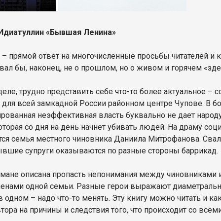
Идиатуллин «Бывшая Ленина»
а – прямой ответ на многочисленные просьбы читателей и 
вал бы, наконец, не о прошлом, но о живом и горячем «зде
деле, трудно представить себе что-то более актуальное – 
 для всей замкадной России районном центре Чупове. В б
рованная неэффективная власть буквально не дает народу
которая со дня на день начнет убивать людей. На драму со
тся семья местного чиновника Даниила Митрофанова. Свалк
ывшие супруги оказываются по разные стороны баррикад.
омане описана пропасть непонимания между чиновниками 
енами одной семьи. Разные герои выражают диаметрально
в одном – надо что-то менять. Эту книгу можно читать и ка
тора на причины и следствия того, что происходит со всем