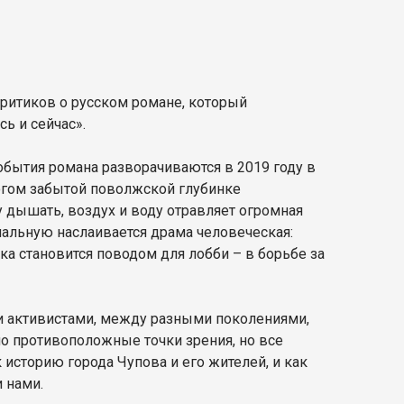
критиков о русском романе, который
сь и сейчас».
события романа разворачиваются в 2019 году в
огом забытой поволжской глубинке
 дышать, воздух и воду отравляет огромная
циальную наслаивается драма человеческая:
а становится поводом для лобби – в борьбе за
и активистами, между разными поколениями,
 противоположные точки зрения, но все
к историю города Чупова и его жителей, и как
и нами.