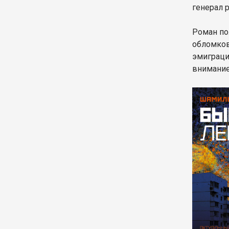
генерал 
Роман по
обломков
эмиграци
внимание