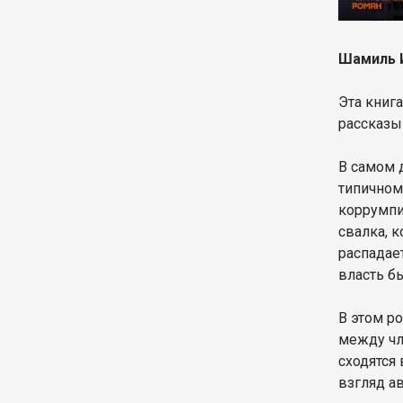
Шамиль 
Эта книг
рассказы
В самом 
типичном
коррумпи
свалка, 
распадае
власть б
В этом р
между чл
сходятся 
взгляд ав