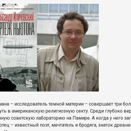
мана – исследователь темной материи – совершает три бо
уть в американскую религиозную секту. Среди глубоко в
ную советскую лабораторию на Памире. А когда у него з
отец – известный поэт, мечтатель и бродяга, знаток древн