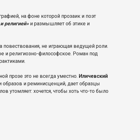
графией, на фоне которой прозаик и поэт
и религией»
и размышляет об этике и
а повествования, не играющая ведущей роли.
ое и религиозно-философское. Роман под
практиками.
ной прозе это не всегда уместно.
Иличевский
и образов и реминисценций, дает образцы
ов утомляет: хочется, чтобы хоть что-то было