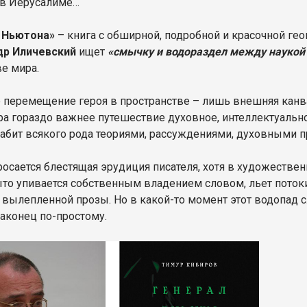
 в Иерусалиме…
 Ньютона»
– книга с обширной, подробной и красочной гео
др Иличевский
ищет
«смычку и водораздел между наукой 
ве мира.
 перемещение героя в пространстве – лишь внешняя канв
ра гораздо важнее путешествие духовное, интеллектуальн
набит всякого рода теориями, рассуждениями, духовными 
росается блестящая эрудиция писателя, хотя в художествен
то упивается собственным владением словом, льет поток
 вылепленной прозы. Но в какой-то момент этот водопад сл
наконец по-простому.