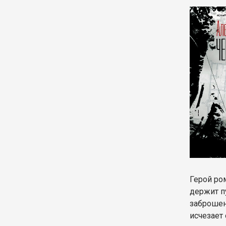
Герой ро
держит п
заброшен
исчезает 