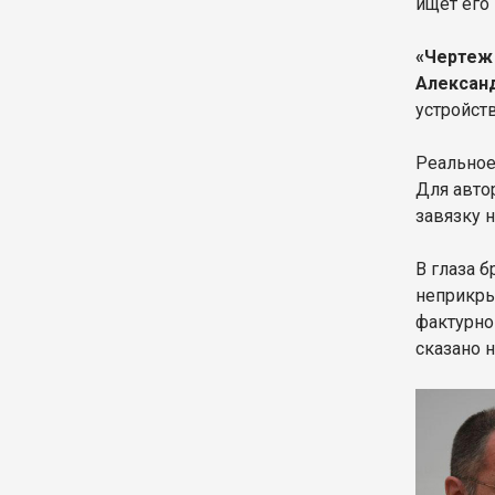
ищет его
«Чертеж
Алексан
устройст
Реальное
Для авто
завязку 
В глаза б
неприкры
фактурно
сказано 