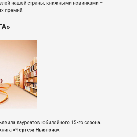
ателей нашей страны, книжными новинками –
ых премий.
ГА»
ъявила лауреатов юбилейного 15-го сезона.
книга
«Чертеж Ньютона»
.