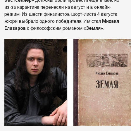
бестселлер»
должны были провести еще в мае, но
из-за карантина перенесли на август и в онлайн-
режим. Из шести финалистов шорт-листа 4 августа
жюри выбрало одного победителя. Им стал
Михаил
Елизаров
с философским романом
«Земля»
.