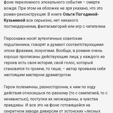
фоне переломного эпохального события – смерти
вождя. При этом на обложке не зря указано, что это
роман-реконструкция. В книге
Ольги Погодиной-
Кузьминой
все серьезно, нет никакого
постмодернизма, фантасмагорий или игр с читателем.
Персонажи носят аутентичные советские
подштанники, говорят и думают соответствующими
эпохе фразами, лозунгами. Вообще, в романе очень
хорошо прописаны действующие лица, у каждого из
героев есть своя история, свой голос, который
становится то громче, то тише, – автор проявила себя
настоящим мастером-драматургом.
Герои полемичны, разносторонни, к ним по ходу
действия относишься по-разному (то с симпатией, то с
ненавистью), поступки их неожиданны, а чувства
правдивы. И все это на фоне готовящейся на
секретном заводе диверсии от эстонских «лесных