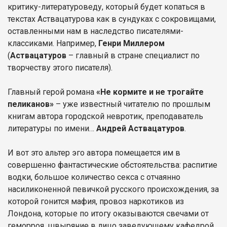
критику-литературоведу, который будет копаться в
текстах Аствацатурова как в сундуках с сокровищами,
оставленными нам в наследство писателями-
классиками. Например,
Генри Миллером
(
Аствацатуров
– главный в стране специалист по
творчеству этого писателя).
Главный герой романа
«Не кормите и не трогайте
пеликанов»
– уже известный читателю по прошлым
книгам автора городской невротик, преподаватель
литературы по имени…
Андрей Аствацатуров
.
И вот это альтер эго автора помещается им в
совершенно фантастические обстоятельства: распитие
водки, большое количество секса с отчаянно
насиликоненной певичкой русского происхождения, за
которой гонится мафия, провоз наркотиков из
Лондона, которые по итогу оказываются свечами от
геморроя, швыряние в лицо заведующему кафедрой