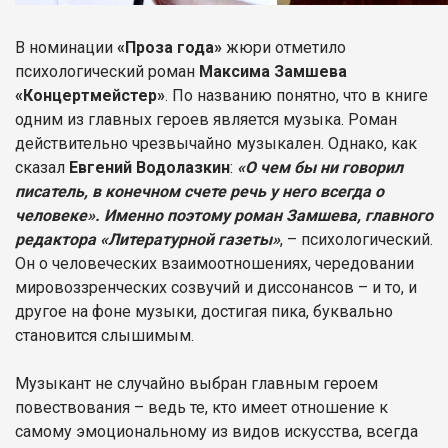
В номинации
«Проза года»
жюри отметило
психологический роман
Максима Замшева
«Концертмейстер»
. По названию понятно, что в книге
одним из главных героев является музыка. Роман
действительно чрезвычайно музыкален. Однако, как
сказал
Евгений Водолазкин
:
«О чем бы ни говорил
писатель, в конечном счете речь у него всегда о
человеке». Именно поэтому роман Замшева, главного
редактора «Литературной газеты»
, – психологический.
Он о человеческих взаимоотношениях, чередовании
мировоззренческих созвучий и диссонансов – и то, и
другое на фоне музыки, достигая пика, буквально
становится слышимым.
Музыкант не случайно выбран главным героем
повествования – ведь те, кто имеет отношение к
самому эмоциональному из видов искусства, всегда