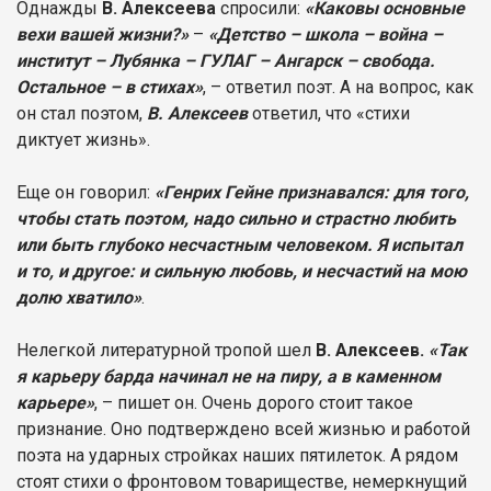
Однажды
В. Алексеева
спросили:
«Каковы основные
вехи вашей жизни?»
–
«Детство – школа – война –
институт – Лубянка – ГУЛАГ – Ангарск – свобода.
Остальное – в стихах»
, – ответил поэт. А на вопрос, как
он стал поэтом,
В. Алексеев
ответил, что «стихи
диктует жизнь».
Еще он говорил:
«Генрих Гейне признавался: для того,
чтобы стать поэтом, надо сильно и страстно любить
или быть глубоко несчастным человеком. Я испытал
и то, и другое: и сильную любовь, и несчастий на мою
долю хватило»
.
Нелегкой литературной тропой шел
В. Алексеев.
«Так
я карьеру барда начинал не на пиру, а в каменном
карьере»
, – пишет он. Очень дорого стоит такое
признание. Оно подтверждено всей жизнью и работой
поэта на ударных стройках наших пятилеток. А рядом
стоят стихи о фронтовом товариществе, немеркнущий