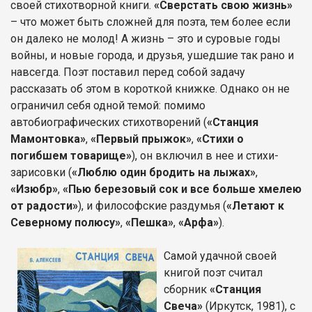
своей стихотворной книги.
«Сверстать свою жизнь»
– что может быть сложней для поэта, тем более если
он далеко не молод! А жизнь – это и суровые годы
войны, и новые города, и друзья, ушедшие так рано и
навсегда. Поэт поставил перед собой задачу
рассказать об этом в короткой книжке. Однако он не
ограничил себя одной темой: помимо
автобиографических стихотворений (
«Станция
Мамонтовка»
,
«Первый прыжок»
,
«Стихи о
погибшем товарище»
), он включил в нее и стихи-
зарисовки (
«Люблю один бродить на лыжах»
,
«Изюбр»
,
«Пью березовый сок и все больше хмелею
от радости»
), и философские раздумья (
«Летают к
Северному полюсу»
,
«Пешка»
,
«Арфа»
).
Самой удачной своей
книгой поэт считал
сборник
«Станция
Свеча»
(Иркутск, 1981), с