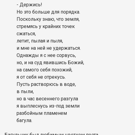
- Держись!
Но это больше для порядка.
Поскольку знаю, что земля,
стремясь у крайних точек
сжаться,
летит, пылая и пыля,
и мне на ней не удержаться.
Однажды я с нее сорвусь,
но, и на суд явившись Божий,
на самого себя похожий,
я от себя не отрекусь.
Пусть растворюсь в воде,
в пыли,
но в час весеннего разгула
я выплеснусь из-под земли
разбойным пламенем
багула.
Багульник был любимым цветком поэта...