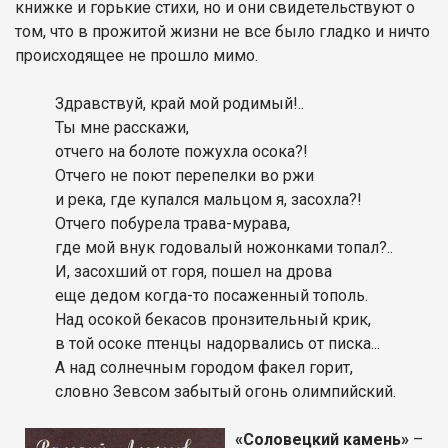
книжке и горькие стихи, но и они свидетельствуют о
том, что в прожитой жизни не все было гладко и ничто
происходящее не прошло мимо.
Здравствуй, край мой родимый!..
Ты мне расскажи,
отчего на болоте пожухла осока?!
Отчего не поют перепелки во ржи
и река, где купался мальцом я, засохла?!
Отчего побурела трава-мурава,
где мой внук годовалый ножонками топал?..
И, засохший от горя, пошел на дрова
еще дедом когда-то посаженный тополь.
Над осокой бекасов пронзительный крик,
в той осоке птенцы надорвались от писка...
А над солнечным городом факел горит,
словно Зевсом забытый огонь олимпийский.
«Соловецкий камень»
–