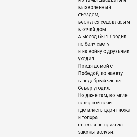
вызволенный
съездом,
вернулся седовласым
в отчий дом.
А молод был, бродил
по белу свету
и на войну с друзьями
уходил.
Придя домой с
Победой, по навету
в недобрый час на
Север угодил.
Но даже там, во мгле
полярной ночи,
где власть царит ножа
и топора,
он так и не признал
законы волчьи,