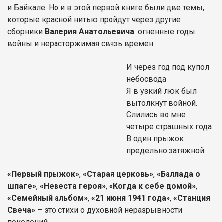
и Байкале. Но и в этой первой книге были две темы,
которые красной нитью пройдут через другие
сборники
Валерия Анатольевича
: огненные годы
войны и нерасторжимая связь времен.
И через год под купол
небосвода
Я в узкий люк был
вытолкнут войной.
Слились во мне
четыре страшных года
В один прыжок
предельно затяжной.
«Первый прыжок»
,
«Старая церковь»
,
«Баллада о
шпаге»
,
«Невеста героя»
,
«Когда к себе домой»
,
«Семейный альбом»
,
«21 июня 1941 года»
,
«Станция
Свеча»
– это стихи о духовной неразрывности
поколений.