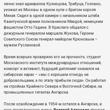
лично знал адмиралов Кузнецова, Трибуца, Головко,
уезжал из Москвы в одном купе с братом короля
Михая. Сидел в одной камере с начальником штаба
Квантунской армии полковником Маедой, немецким
фашистом Отто Гедике. В Краслаге общался с
дежурным генералом маршала Жукова, Героем
Советского Союза генерал-майором Крюковым –
мужем Руслановой.
Время всерьез проверило его на прочность: студент
Московского института международных отношений,
комсорг и активист, будущий дипломат оказался на
сибирских нарах – «мы с корешем отнюдь не
добровольцами, а по этапу прибыли сюда». Он работал
на стройках Крайнего Севера и Восточной Сибири, на
промышленных гигантах Ангарска.
После освобождения в 1954-м остался в Ангарске, и
всю последующую жизнь
Валерий Алексеев
прожил