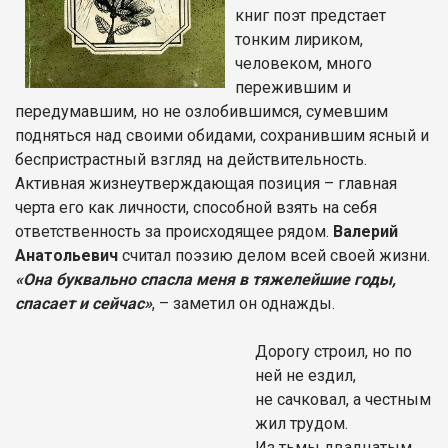
книг поэт предстает
тонким лириком,
человеком, много
пережившим и
передумавшим, но не озлобившимся, сумевшим
подняться над своими обидами, сохранившим ясный и
беспристрастный взгляд на действительность.
Активная жизнеутверждающая позиция – главная
черта его как личности, способной взять на себя
ответственность за происходящее рядом.
Валерий
Анатольевич
считал поэзию делом всей своей жизни.
«Она буквально спасла меня в тяжелейшие годы,
спасает и сейчас»
, – заметил он однажды.
Дорогу строил, но по
ней не ездил,
не сачковал, а честным
жил трудом.
Из тьмы двадцатым