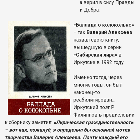
а верил в силу Правды
и Добра.
«Баллада о колокольне»
– так
Валерий Алексеев
назвал свою книгу,
вышедшую в серии
«Сибирская лира»
в
Иркутске в 1992 году.
Именно тогда, через
многие годы, он был
наконец-то
реабилитирован...
Иркутский поэт Р.
Филиппов в предисловии
к сборнику заметил:
«Лирическая гражданственность
– вот как, пожалуй, я определил бы основной мотив
творчества Валерия Алексеева. Почти каждый его