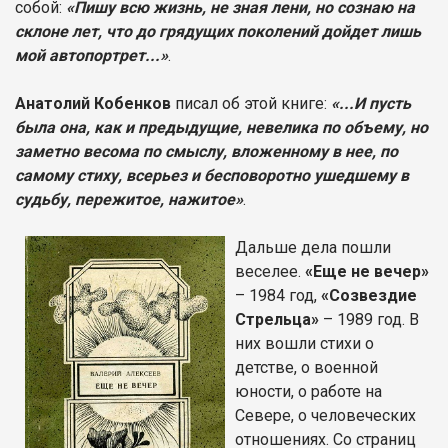
собой:
«Пишу всю жизнь, не зная лени, но сознаю на
склоне лет, что до грядущих поколений дойдет лишь
мой автопортрет...»
.
Анатолий Кобенков
писал об этой книге:
«...И пусть
была она, как и предыдущие, невелика по объему, но
заметно весома по смыслу, вложенному в нее, по
самому стиху, всерьез и бесповоротно ушедшему в
судьбу, пережитое, нажитое»
.
Дальше дела пошли
веселее.
«Еще не вечер»
– 1984 год,
«Созвездие
Стрельца»
– 1989 год. В
них вошли стихи о
детстве, о военной
юности, о работе на
Севере, о человеческих
отношениях. Со страниц