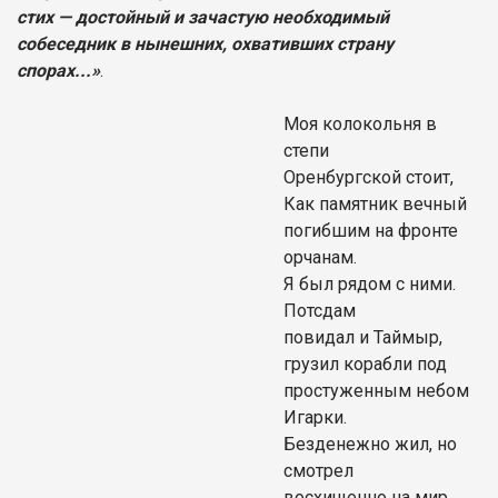
стих — достойный и зачастую необходимый
собеседник в нынешних, охвативших страну
спорах...»
.
Моя колокольня в
степи
Оренбургской стоит,
Как памятник вечный
погибшим на фронте
орчанам.
Я был рядом с ними.
Потсдам
повидал и Таймыр,
грузил корабли под
простуженным небом
Игарки.
Безденежно жил, но
смотрел
восхищенно на мир