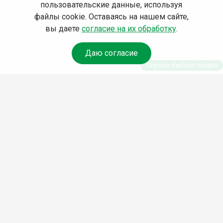
пользовательские данные, используя
файлы cookie. Оставаясь на нашем сайте,
вы даете
согласие на их обработку
.
Даю согласие
Спроси библиотекаря
© Муниципальное бюджетное учреждение культуры
Ангарского городского округа «Централизованная
библиотечная система» (МБУК «ЦБС»), 2026
Адрес
: 665841, Иркутская обл., г. Ангарск, 17 микрорайон,
дом 4
Телефоны
:
+7 (3955) 55‑10‑22, 55‑09‑61, 55‑09‑69
Факс
:
+7 (3955) 55‑47‑19
Электронная почта
:
cbs-angarsk@yandex.ru