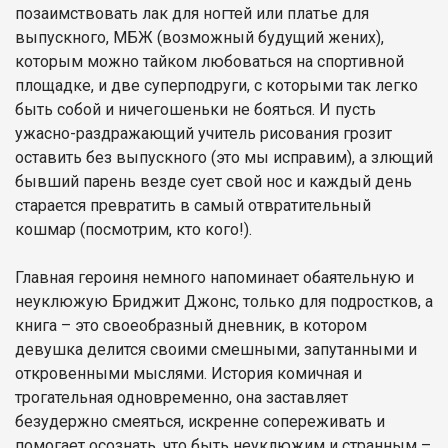
позаимствовать лак для ногтей или платье для
выпускного, МБЖ (возможный будущий жених),
которым можно тайком любоваться на спортивной
площадке, и две суперподруги, с которыми так легко
быть собой и ничегошеньки не бояться. И пусть
ужасно-раздражающий учитель рисования грозит
оставить без выпускного (это мы исправим), а злющий
бывший парень везде сует свой нос и каждый день
старается превратить в самый отвратительный
кошмар (посмотрим, кто кого!).
Главная героиня немного напоминает обаятельную и
неуклюжую Бриджит Джонс, только для подростков, а
книга – это своеобразный дневник, в котором
девушка делится своими смешными, запутанными и
откровенными мыслями. История комичная и
трогательная одновременно, она заставляет
безудержно смеяться, искренне сопереживать и
помогает осознать, что быть неуклюжим и странным –