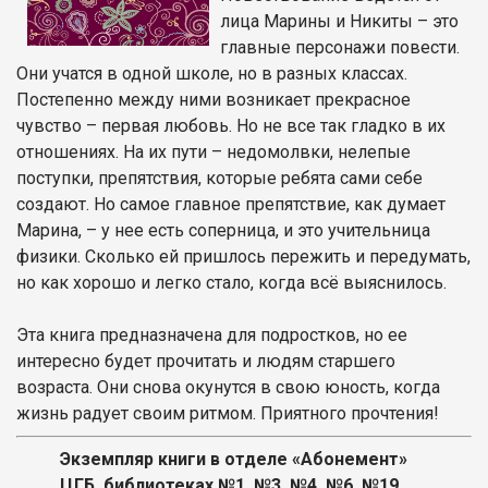
лица Марины и Никиты – это
главные персонажи повести.
Они учатся в одной школе, но в разных классах.
Постепенно между ними возникает прекрасное
чувство – первая любовь. Но не все так гладко в их
отношениях. На их пути – недомолвки, нелепые
поступки, препятствия, которые ребята сами себе
создают. Но самое главное препятствие, как думает
Марина, – у нее есть соперница, и это учительница
физики. Сколько ей пришлось пережить и передумать,
но как хорошо и легко стало, когда всё выяснилось.
Эта книга предназначена для подростков, но ее
интересно будет прочитать и людям старшего
возраста. Они снова окунутся в свою юность, когда
жизнь радует своим ритмом. Приятного прочтения!
Экземпляр книги
в отделе «Абонемент»
ЦГБ,
библиотеках №1, №3, №4, №6, №19.