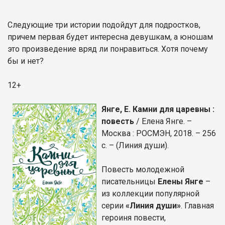
Следующие три истории подойдут для подростков,
причем первая будет интересна девушкам, а юношам
это произведение вряд ли понравиться. Хотя почему
бы и нет?
12+
Янге, Е. Камни для царевны :
повесть
/ Елена Янге. –
Москва : РОСМЭН, 2018. – 256
с. – (Линия души).
Повесть молодежной
писательницы
Елены Янге
–
из коллекции популярной
серии
«Линия души»
. Главная
героиня повести,