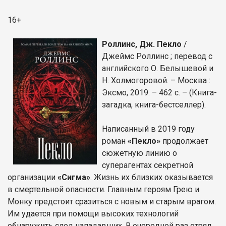
16+
Роллинс, Дж. Пекло
/
Джеймс Роллинс ; перевод с
английского О. Белышевой и
Н. Холмогоровой. – Москва :
Эксмо, 2019. – 462 с. – (Книга-
загадка, книга-бестселлер).
Написанный в 2019 году
роман
«Пекло»
продолжает
сюжетную линию о
суперагентах секретной
организации
«Сигма»
. Жизнь их близких оказывается
в смертельной опасности. Главным героям Грею и
Монку предстоит сразиться с новым и старым врагом.
Им удается при помощи высоких технологий
обнаружить след нападавших. В очередной раз отряд