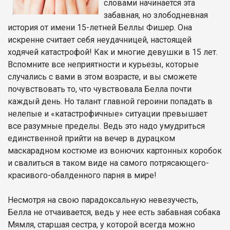
словами начинается эта
забавная, но злободневная
история от имени 15-летней Беллы Фишер. Она
искренне считает себя неудачницей, настоящей
ходячей катастрофой! Как и многие девушки в 15 лет.
Вспомните все неприятности и курьезы, которые
случались с вами в этом возрасте, и вы сможете
почувствовать то, что чувствовала Белла почти
каждый день. Но талант главной героини попадать в
нелепые и «катастрофичные» ситуации превышает
все разумные пределы. Ведь это надо умудриться
единственной прийти на вечер в дурацком
маскарадном костюме из вонючих картонных коробок
и свалиться в таком виде на самого потрясающего-
красивого-обалденного парня в мире!
Несмотря на свою парадоксальную невезучесть,
Белла не отчаивается, ведь у нее есть забавная собака
Мямля, старшая сестра, у которой всегда можно