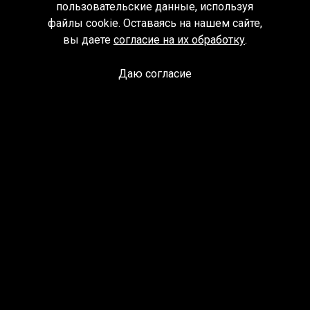
пользовательские данные, используя
файлы cookie. Оставаясь на нашем сайте,
вы даете
согласие на их обработку
.
Даю согласие
Спроси библиотекаря
© Муниципальное бюджетное учреждение культуры
Ангарского городского округа «Централизованная
библиотечная система» (МБУК «ЦБС»), 2026
Адрес
: 665841, Иркутская обл., г. Ангарск, 17 микрорайон,
дом 4
Телефоны
:
+7 (3955) 55‑10‑22, 55‑09‑61, 55‑09‑69
Факс
:
+7 (3955) 55‑47‑19
Электронная почта
:
cbs-angarsk@yandex.ru