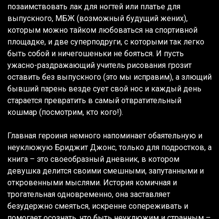
позаимствовать лак для ногтей или платье для
выпускного, МБЖ (возможный будущий жених),
которым можно тайком любоваться на спортивной
площадке, и две суперподруги, с которыми так легко
быть собой и ничегошеньки не бояться. И пусть
ужасно-раздражающий учитель рисования грозит
оставить без выпускного (это мы исправим), а злющий
бывший парень везде сует свой нос и каждый день
старается превратить в самый отвратительный
кошмар (посмотрим, кто кого!).
Главная героиня немного напоминает обаятельную и
неуклюжую Бриджит Джонс, только для подростков, а
книга – это своеобразный дневник, в котором
девушка делится своими смешными, запутанными и
откровенными мыслями. История комичная и
трогательная одновременно, она заставляет
безудержно смеяться, искренне сопереживать и
помогает осознать, что быть неуклюжим и странным –