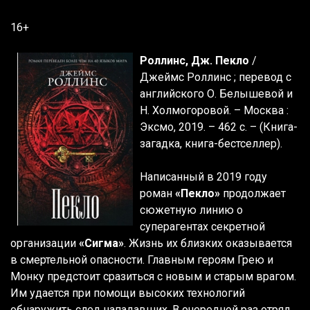
16+
Роллинс, Дж. Пекло
/
Джеймс Роллинс ; перевод с
английского О. Белышевой и
Н. Холмогоровой. – Москва :
Эксмо, 2019. – 462 с. – (Книга-
загадка, книга-бестселлер).
Написанный в 2019 году
роман
«Пекло»
продолжает
сюжетную линию о
суперагентах секретной
организации
«Сигма»
. Жизнь их близких оказывается
в смертельной опасности. Главным героям Грею и
Монку предстоит сразиться с новым и старым врагом.
Им удается при помощи высоких технологий
обнаружить след нападавших. В очередной раз отряд