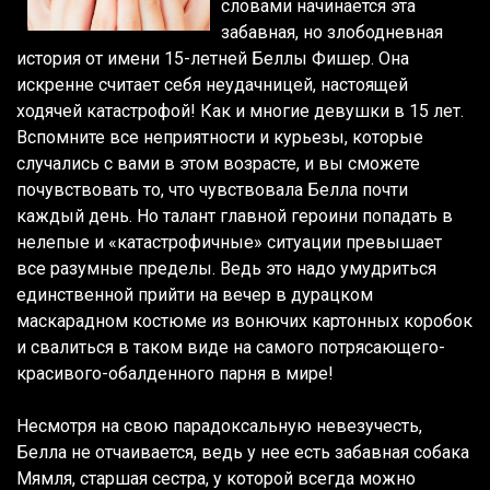
словами начинается эта
забавная, но злободневная
история от имени 15-летней Беллы Фишер. Она
искренне считает себя неудачницей, настоящей
ходячей катастрофой! Как и многие девушки в 15 лет.
Вспомните все неприятности и курьезы, которые
случались с вами в этом возрасте, и вы сможете
почувствовать то, что чувствовала Белла почти
каждый день. Но талант главной героини попадать в
нелепые и «катастрофичные» ситуации превышает
все разумные пределы. Ведь это надо умудриться
единственной прийти на вечер в дурацком
маскарадном костюме из вонючих картонных коробок
и свалиться в таком виде на самого потрясающего-
красивого-обалденного парня в мире!
Несмотря на свою парадоксальную невезучесть,
Белла не отчаивается, ведь у нее есть забавная собака
Мямля, старшая сестра, у которой всегда можно