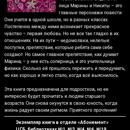
лица Марины и Никиты – это
главные персонажи повести.
Они учатся в одной школе, но в разных классах.
Постепенно между ними возникает прекрасное
чувство – первая любовь. Но не все так гладко в их
отношениях. На их пути – недомолвки, нелепые
поступки, препятствия, которые ребята сами себе
создают. Но самое главное препятствие, как думает
Марина, – у нее есть соперница, и это учительница
физики. Сколько ей пришлось пережить и передумать,
но как хорошо и легко стало, когда всё выяснилось.
Эта книга предназначена для подростков, но ее
интересно будет прочитать и людям старшего
возраста. Они снова окунутся в свою юность, когда
жизнь радует своим ритмом. Приятного прочтения!
Экземпляр книги
в отделе «Абонемент»
ЦГБ,
библиотеках №1, №3, №4, №6, №19.