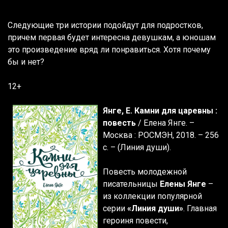
Следующие три истории подойдут для подростков,
причем первая будет интересна девушкам, а юношам
это произведение вряд ли понравиться. Хотя почему
бы и нет?
12+
Янге, Е. Камни для царевны :
повесть
/ Елена Янге. –
Москва : РОСМЭН, 2018. – 256
с. – (Линия души).
Повесть молодежной
писательницы
Елены Янге
–
из коллекции популярной
серии
«Линия души»
. Главная
героиня повести,