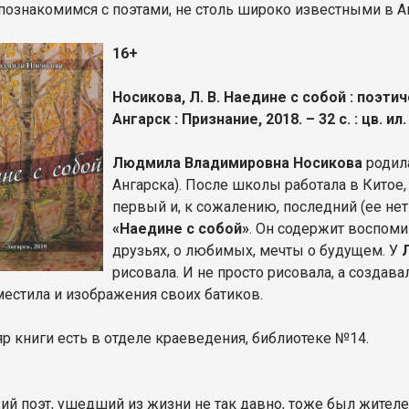
 познакомимся с поэтами, не столь широко известными в А
16+
Носикова, Л. В. Наедине с собой : поэт
Ангарск : Признание, 2018. – 32 с. : цв. ил.
Людмила Владимировна Носикова
родил
Ангарска). После школы работала в Китое
первый и, к сожалению, последний (ее нет
«Наедине с собой»
. Он содержит воспоми
друзьях, о любимых, мечты о будущем. У
рисовала. И не просто рисовала, а создавал
местила и изображения своих батиков.
р книги есть в отделе краеведения, библиотеке №14.
й поэт, ушедший из жизни не так давно, тоже был жител