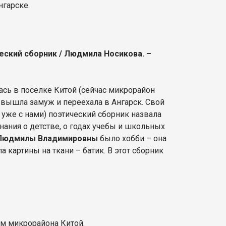
нгарске.
ический сборник / Людмила Носикова. –
ась в поселке Китой (сейчас микрорайон
, вышла замуж и переехала в Ангарск. Свой
 уже с нами) поэтический сборник назвала
нания о детстве, о годах учебы и школьных
Людмилы Владимировны
было хобби – она
а картины на ткани – батик. В этот сборник
ем микрорайона Китой.