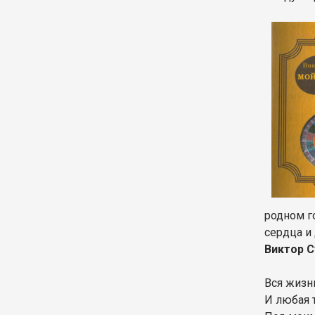
родном го
сердца и
Виктор 
Вся жизн
И любая 