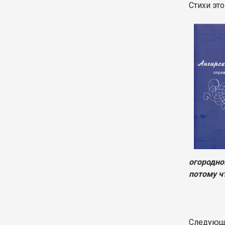
Стихи эт
огородно
потому ч
Следующи