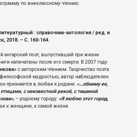
рограмму по внеклассному чтению.
литературный : справочник-антология / ред. и
к, 2018. – С. 160-164.
й ангарский поэт, выпустивший при жизни
ниги напечатаны после его смерти. В 2007 году
енкова»
с авторским чтением. Творчество поэта
 философской мудростью, автор наблюдателен
он признается в любви к родине:
«…обниму ее,
 птицами, с неизвестной рекой, с тишиной
озови»
, – родному городу:
«Я люблю этот город,
бви к женщине, к самой жизни.