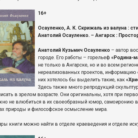
16+
Осауленко, А. К. Скрижаль из валуна : ст
Анатолий Осауленко. – Ангарск : Просторы,
Анатолий Кузьмич Осауленко
– автор во
городе. Его работы – горельеф
«Родина-м
не только в Ангарске, но и во всем регионе
нереализованных проектов, информацию о
них хотелось бы выделить такие, как
«Хри
Здесь также много репродукций скульптур
писать в зрелом возрасте. Они оригинальны, хотя при перв
но не влюбиться в их своеобразный юмор, самоиронию в 
ах природы и философское осмысление мира.
ры книги можно найти в отделе краеведения и отделе иск