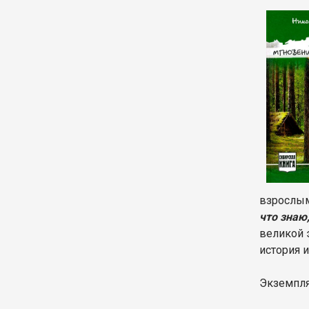
взрослым
что знаю
великой 
история и
Экземпля