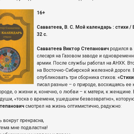
16+
Савватеев, В. С. Мой календарь : стихи / В
32 с.
Савватеев Виктор Степанович
родился в 
слесаря на Газовом заводе и одновременн
армии. После службы работал на АНХК. Вт
на Восточно-Сибирской железной дороге. В
опубликовать три сборника стихов:
«Стихи
писал разные – о природе, восхищаясь ее к
роде, о жизни и, конечно, о любви – к матери, к женщине. 
 души, «тоска о времени, ушедшем безвозвратно», которую
Степанович
смотрел на жизнь оптимистично, радужно:
ь вокруг прекрасна,
тема мне подвластна!