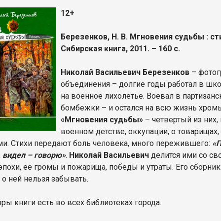
12+
Березенков, Н. В. Мгновения судьбы : ст
Сибирская книга, 2011. – 160 с.
Николай Васильевич Березенков
– фотог
объединения – долгие годы работал в шко
на военное лихолетье. Воевал в партизан
бомбежки – и остался на всю жизнь хром
«Мгновения судьбы»
– четвертый из них,
военном детстве, оккупации, о товарищах
и. Стихи передают боль человека, много пережившего:
«П
, видел – говорю»
.
Николай Васильевич
делится ими со св
эпохи, ее громы и пожарища, победы и утраты. Его сборни
 о ней нельзя забывать.
ры книги есть во всех библиотеках города.