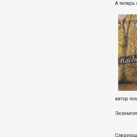
А теперь
автор по
Экземпля
Следующи