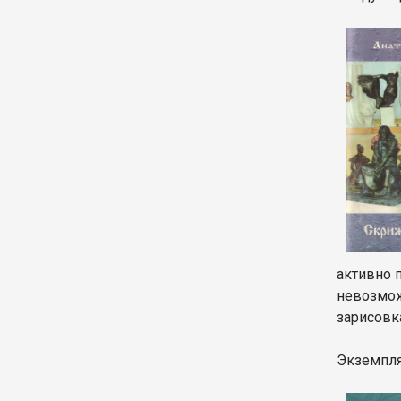
активно 
невозмож
зарисовк
Экземпля