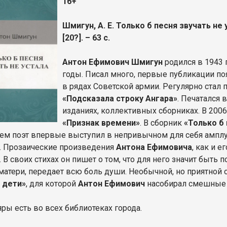
16+
Шмигун, А. Е. Только б песня звучать не 
[20?]. – 63 с.
Антон Ефимович Шмигун
родился в 1943 
годы. Писал много, первые публикации по
в рядах Советской армии. Регулярно стал
«Подсказала строку Ангара»
. Печатался 
изданиях, коллективных сборниках. В 200
«Признак времени»
. В сборник
«Только б 
 нем поэт впервые выступил в непривычном для себя ампл
. Прозаические произведения
Антона Ефимовича
, как и 
 В своих стихах он пишет о том, что для него значит быть 
матери, передает всю боль души.
Необычной, но приятной 
 дети»
, для которой
Антон Ефимович
насобирал смешные 
ры есть во всех библиотеках города.