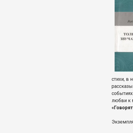
стихи, в
рассказы
событиях.
любви к 
«Говорят
Экземпля