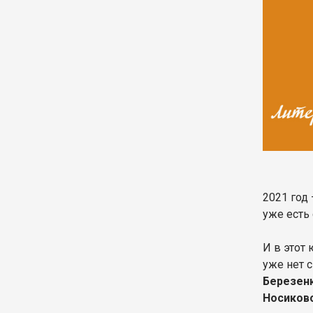
2021 год 
уже есть 
И в этот
уже нет 
Березенк
Носиков