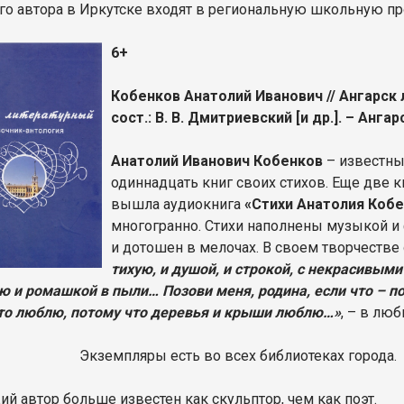
ого автора в Иркутске входят в региональную школьную п
6+
Кобенков Анатолий Иванович // Ангарск 
сост.: В. В. Дмитриевский [и др.]. – Ангарс
Анатолий Иванович Кобенков
– известны
одиннадцать книг своих стихов. Еще две к
вышла аудиокнига
«Стихи Анатолия Коб
многогранно. Стихи наполнены музыкой и
и дотошен в мелочах. В своем творчестве 
тихую, и душой, и строкой, с некрасивыми
ю и ромашкой в пыли… Позови меня, родина, если что – п
то люблю, потому что деревья и крыши люблю…»
, – в лю
Экземпляры есть во всех библиотеках города.
й автор больше известен как скульптор, чем как поэт.