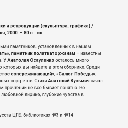
ихи и репродукции (скульптура, графика) /
 2000. – 80 с. : ил.
сьми памятников, установленных в нашем
ать»
,
памятник политкаторжанам
– известны
. У
Анатолия Осауленко
осталось много
 которых вы найдете в этом сборнике. Среди
стос сопереживающий»
,
«Салют Победы»
.
ных портретов. Стихи
Анатолий Кузьмич
начал
ом прочтении не все бывает понятно. Но
любовной лирике, глубокие чувства в
усств ЦГБ, библиотеках №3 и №14