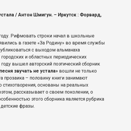
устала / Антон Шмигун. – Иркутск : Форвард,
году. Рифмовать строки начал в школьные
явились в газете «За Родину» во время службы
 публиковаться с выходом альманаха
в городских и областных периодических
6 году вышел авторский поэтический сборник
песня звучать не устала»
вошли не только
уа прозаика – половину книги занимают
его стихотворения, основаны на реальных
поэтом, рассказывает о своем поколении, о
особенностью этого сборника является рубрика
детские фразы.