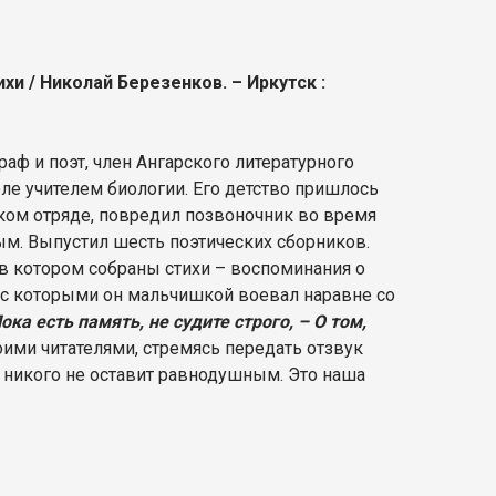
ихи / Николай Березенков. – Иркутск :
раф и поэт, член Ангарского литературного
ле учителем биологии. Его детство пришлось
ском отряде, повредил позвоночник во время
ым. Выпустил шесть поэтических сборников.
 в котором собраны стихи – воспоминания о
, с которыми он мальчишкой воевал наравне со
ока есть память, не судите строго, – О том,
оими читателями, стремясь передать отзвук
к никого не оставит равнодушным. Это наша