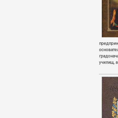
предприн
основате
градонач
училищ, 