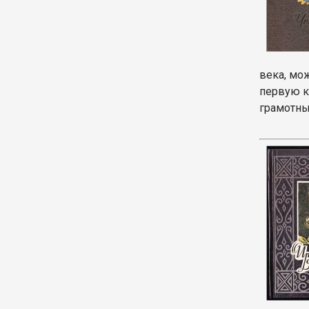
века, мо
первую к
грамотны