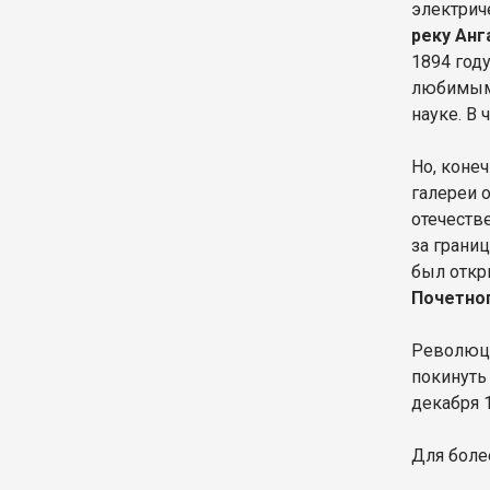
электрич
реку Анг
1894 год
любимым 
науке. В
Но, коне
галереи 
отечеств
за грани
был откр
Почетног
Революци
покинуть
декабря 
Для боле