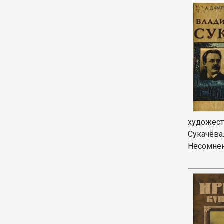
художест
Сукачёва
Несомнен