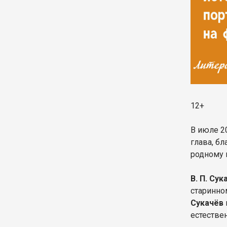
12+
В июле 2
глава, бл
родному 
В. П. Сук
старинно
Сукачёв
естестве