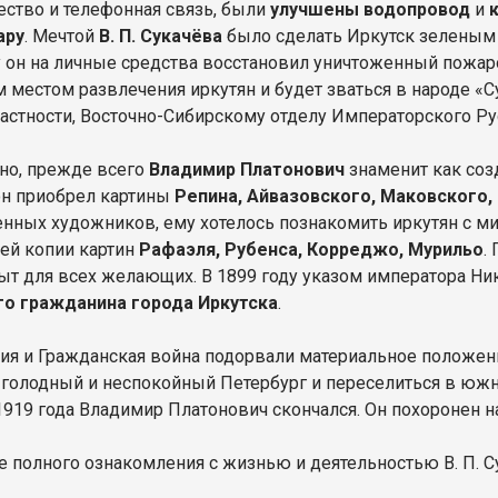
ество и телефонная связь, были
улучшены водопровод
и
ару
. Мечтой
В. П. Сукачёва
было сделать Иркутск зеленым 
у он на личные средства восстановил уничтоженный пожар
местом развлечения иркутян и будет зваться в народе «С
 частности, Восточно-Сибирскому отделу Императорского Р
чно, прежде всего
Владимир Платонович
знаменит как соз
он приобрел картины
Репина, Айвазовского, Маковского,
енных художников, ему хотелось познакомить иркутян с 
цей копии картин
Рафаэля, Рубенса, Корреджо, Мурильо
.
ыт для всех желающих. В 1899 году указом императора Нико
о гражданина города Иркутска
.
я и Гражданская война подорвали материальное положе
 голодный и неспокойный Петербург и переселиться в южны
1919 года Владимир Платонович скончался. Он похоронен 
е полного ознакомления с жизнью и деятельностью В. П.