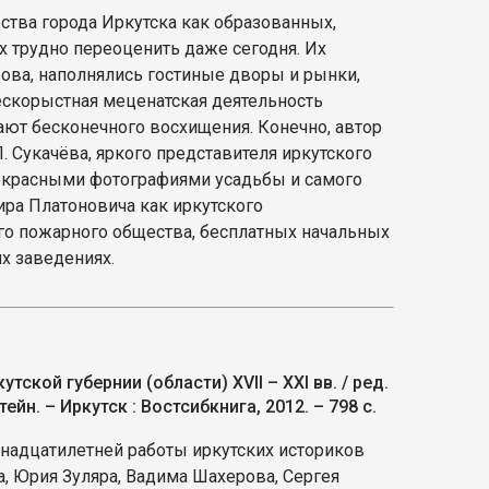
ства города Иркутска как образованных,
х трудно переоценить даже сегодня. Их
ова, наполнялись гостиные дворы и рынки,
ескорыстная меценатская деятельность
ают бесконечного восхищения. Конечно, автор
П. Сукачёва, яркого представителя иркутского
екрасными фотографиями усадьбы и самого
ира Платоновича как иркутского
ого пожарного общества, бесплатных начальных
их заведениях.
тской губернии (области) XVII – XXI вв. / ред.
ейн. – Иркутск : Востсибкнига, 2012. – 798 с.
тнадцатилетней работы иркутских историков
 Юрия Зуляра, Вадима Шахерова, Сергея