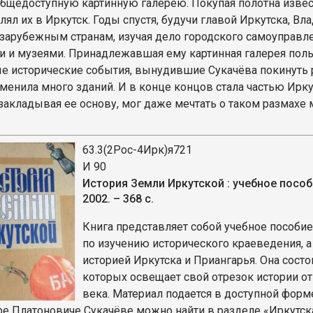
бщедоступную картинную галерею. Покупая полотна извес
лял их в Иркутск. Годы спустя, будучи главой Иркутска, 
 зарубежным странам, изучая дело городского самоуправл
и и музеями. Принадлежавшая ему картинная галерея пол
е исторические события, вынудившие Сукачёва покинуть ро
сменила много зданий. И в конце концов стала частью Ирку
 закладывая ее основу, мог даже мечтать о таком размахе 
63.3(2Рос-4Ирк)я721
И 90
История Земли Иркутской : учебное пособие
2002. – 368 с.
Книга представляет собой учебное пособи
по изучению исторического краеведения, а 
историей Иркутска и Приангарья. Она сост
которых освещает свой отрезок истории о
века. Материал подается в доступной фор
е Платоновиче Сукачёве можно найти в разделе «Иркутска