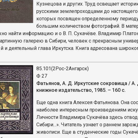
Кузнецова и других. Труд освещает истори
русскими землепроходцами до настоящего 
которых посвящен определенному периоду 
большим количеством фотографий. В матер
жно найти информацию и о В. П. Сукачёве. Владимир Плато
артинную галерею в Сибири, человек с прекрасным универ
й и деятельный глава Иркутска. Книга адресована широком
85.101(2Рос-2Ангарск)
Ф 27
Фатьянов, А. Д. Иркутские сокровища / А.
книжное издательство, 1985. – 160 с.
Еще одна книга Алексея Фатьянова. Она с
наиболее интересным произведениям искус
Личности Владимира Сукачёва здесь отвод
Сибири…». Читатель узнает о раннем зарож
живописи. Еще в студенческие годы Сукач