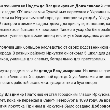
он женился на
Надежде Владимировне Долженковой
, с
0-х годов XIX века семья Сукачёвых переехала с Украины 
емли на Иерусалимской горе, где построили усадьбу. Усадь
 галереи с зимним садом, дома для прислуги, конюшни, кар
жных хозяйственных построек. Также в усадьбе был разби
лись гуляния для воспитанниц института благородных деви
 получивший большое наследство от своих родственников-
города. В разных районах Иркутска он открыл 5 школ для д
иков, училище для слепых, богадельню для престарелых.
мужа разделяла и
Надежда Владимировна
. На личные ср
чек с бесплатной форменной одеждой, учебниками и пита
печить работой экономки, гувернантки и бухгалтера.
оду
Владимир Платонович
стал городским главой Иркутска
лет, пока не переехал в Санкт-Петербург в 1898 году. За 
ития Иркутска. При нем в Иркутске было создано
Доброво