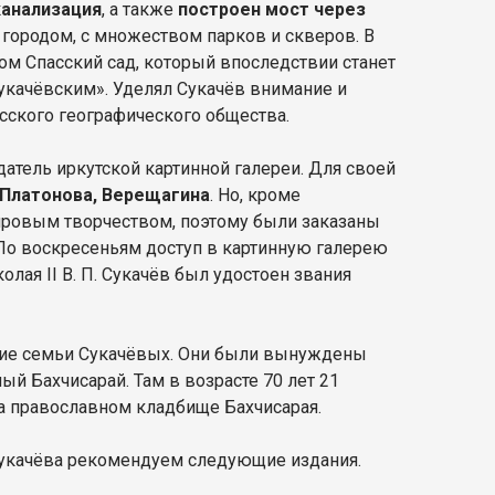
канализация
, а также
построен мост через
городом, с множеством парков и скверов. В
ом Спасский сад, который впоследствии станет
укачёвским». Уделял Сукачёв внимание и
усского географического общества.
датель иркутской картинной галереи. Для своей
 Платонова, Верещагина
. Но, кроме
мировым творчеством, поэтому были заказаны
 По воскресеньям доступ в картинную галерею
лая II В. П. Сукачёв был удостоен звания
ние семьи Сукачёвых. Они были вынуждены
й Бахчисарай. Там в возрасте 70 лет 21
на православном кладбище Бахчисарая.
 Сукачёва рекомендуем следующие издания.