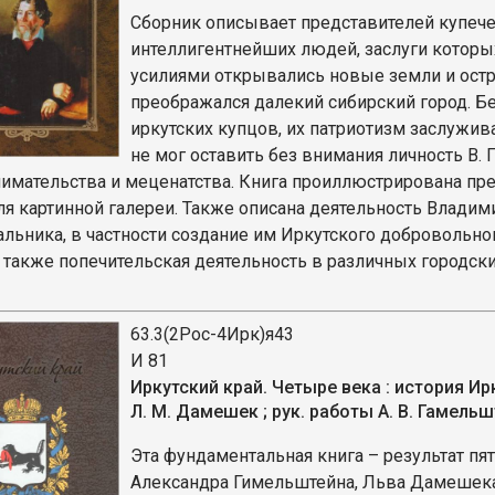
Сборник описывает представителей купече
интеллигентнейших людей, заслуги которы
усилиями открывались новые земли и остр
преображался далекий сибирский город. Б
иркутских купцов, их патриотизм заслужив
не мог оставить без внимания личность В. 
имательства и меценатства. Книга проиллюстрирована пр
ля картинной галереи. Также описана деятельность Владим
альника, в частности создание им Иркутского добровольн
а также попечительская деятельность в различных городск
63.3(2Рос-4Ирк)я43
И 81
Иркутский край. Четыре века : история Ирку
Л. М. Дамешек ; рук. работы А. В. Гамельшт
Эта фундаментальная книга – результат пя
Александра Гимельштейна, Льва Дамешека,