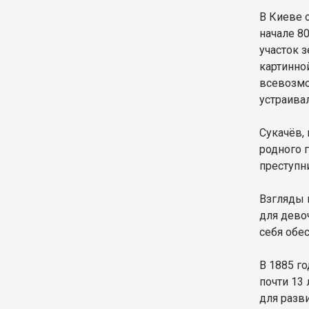
В Киеве 
начале 8
участок з
картинной
всевозмо
устраива
Сукачёв,
родного 
преступн
Взгляды 
для дево
себя обес
В 1885 г
почти 13 
для разв