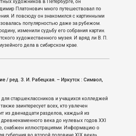
тных художников в Петербурге, он
Владимир Платонович много путешествовал по
ения. И повсюду он знакомился с картинными
ьзовалась популярностью даже за рубежом.
дину, изменили судьбу его собрания картин.
тского художественного музея. И вряд ли В. П.
музейного дела в сибирском крае.
 / ред. З. И. Рабецкая. – Иркутск : Символ,
е для старшеклассников и учащихся колледжей
также заинтересует всех, кто увлечен
оит из двенадцати разделов, каждый из
т древнекаменного века до нулевых годов XXI
ме, снабжен иллюстрациями. Информацию о
я губерния во второй половине XIX века».