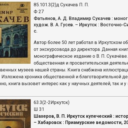
85.101.3(2)д Сукачев П. П.
Ф 27
Фатьянов, А. Д. Владимир Сукачев : моногр
худож. В. А. Гусев. – Иркутск : Восточно-
с.
Автор более 50 лет работал в Иркутском 
от экскурсовода до директора. Данная кни
монографическое издание о В. П. Сукачёве
общественная и просветительская деятель
венных музеев нашей страны. Книга снабжена иллюстраци
. Изложена хроника общественной и благотворительной де
но, книга вызовет интерес как у научных деятелей, так и 
63.3(2-2Иркутск)
Ш 31
Шахеров, В. П. Иркутск купеческий : истор
– Хабаровск : Приамурские ведомости, 20