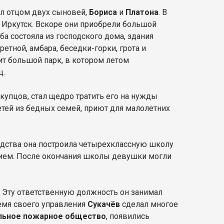
тал отцом двух сыновей,
Бориса
и
Платона
. В
в Иркутск. Вскоре они приобрели большой
ба состояла из господского дома, здания
етной, амбара, беседки-горки, грота и
т большой парк, в котором летом
ц.
купцов, стал щедро тратить его на нужды
етей из бедных семей, приют для малолетних
едства она построила четырехклассную школу
нием. После окончания школы девушки могли
. Эту ответственную должность он занимал
время своего управления
Сукачёв
сделал многое
льное пожарное общество
, появились