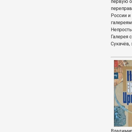
первую о
переправ
России и
галереям
Непросты
Галерея 
Сукачёв,
Владимир