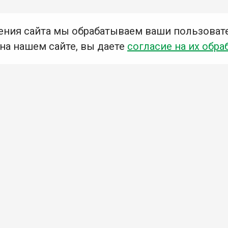
ения сайта мы обрабатываем ваши пользоват
 на нашем сайте, вы даете
согласие на их обра
Мы в социальных сетях –
#Библиотеки_Ангарска
У
К
Н
Приглашаем Вас в наши библиотеки!
Добавьте отзыв
Примите участие в опросе
Ознакомьтесь с политикой конфиденциальности