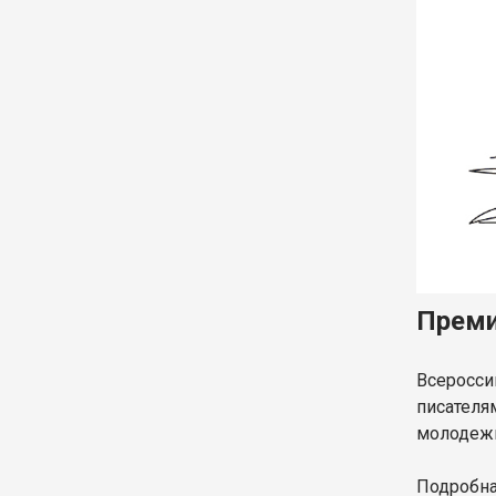
Преми
Всеросси
писателя
молодежи
Подробна