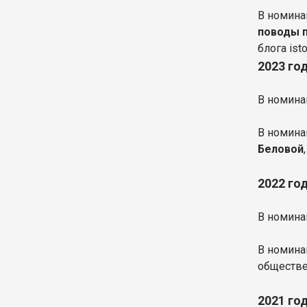
В номина
поводы п
блога isto
2023 го
В номин
В номин
Беловой
2022 го
В номин
В номин
обществе
2021 го