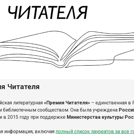
я Читателя
йская литературная
«Премия Читателя»
– единственная в 
м библиотечным сообществом. Она была учреждена
Росси
 в 2015 году при поддержке
Министерства культуры Ро
я информация, включая
полный список лауреатов за все 