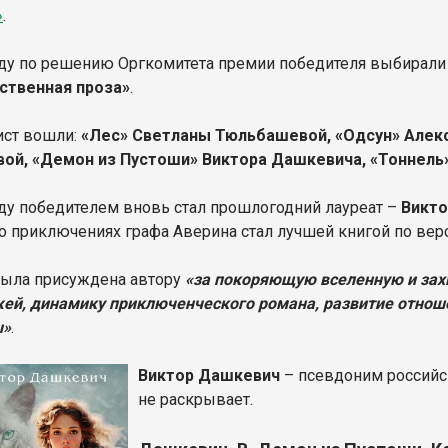
»
.
оду по решению Оргкомитета премии победителя выбирали
ственная проза»
.
ист вошли:
«Лес» Светланы Тюльбашевой, «Одсун» Алек
ой, «Демон из Пустоши» Виктора Дашкевича, «Тоннель
оду победителем вновь стал прошлогодний лауреат –
Викт
 о приключениях графа Аверина стал лучшей книгой по верс
ыла присуждена автору
«за покоряющую вселенную и за
ей, динамику приключенческого романа, развитие отно
ы»
.
Виктор Дашкевич
– псевдоним российс
не раскрывает.