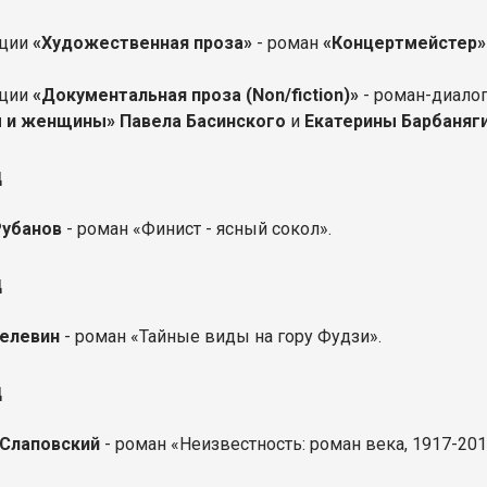
ации
«Художественная проза»
- роман
«Концертмейстер»
ации
«Документальная проза (Non/fiction)»
- роман-диало
 и женщины»
Павела Басинского
и
Екатерины Барбаняг
д
Рубанов
- роман «Финист - ясный сокол».
д
Пелевин
- роман «Тайные виды на гору Фудзи».
д
 Слаповский
- роман «Неизвестность: роман века, 1917-201