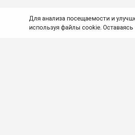
Для анализа посещаемости и улучш
используя файлы cookie. Оставаясь
© Муниципальное бюджетное учреждение культуры
Ангарского городского округа «Централизованная
библиотечная система» (МБУК «ЦБС»), 2026
Адрес
: 665841, Иркутская обл., г. Ангарск,
17 микрорайон, дом 4
Телефоны
:
+7 (3955) 55‑10‑22, 55‑09‑61, 55‑09‑69
Факс
:
+7 (3955) 55‑47‑19
Электронная почта
:
cbs-angarsk@yandex.ru