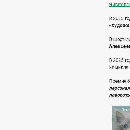
Читателя
В 2025 г
«Художе
В шорт-л
Алексеев
В 2025 г
из цикла
Премия б
персонаж
поворот