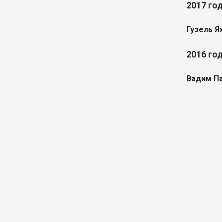
2017 го
Гузель Я
2016 го
Вадим П