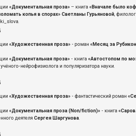
ции
«Документальная проза»
– книга
«Вначале было коф
оломать копья в спорах» Светланы Гурьяновой
, филолог
ki_slova.
д
ации
«Художественная проза»
- роман
«Месяц за Рубико
ации
«Документальная проза»
- книга
«Автостопом по моз
, учёного-нейрофизиолога и популяризатора науки.
д
ации
«Художественная проза»
- фантастический роман
«С
ации
«Документальная проза (Non/fiction)»
- книга
«Саров
нного деятеля
Сергея Шаргунова
.
д