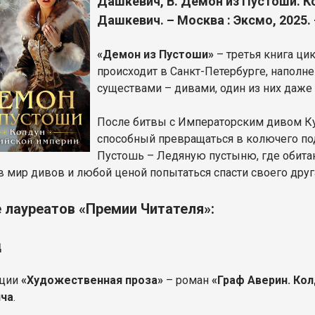
Дашкевич, В. Демон из Пустоши. К
Дашкевич. – Москва : Эксмо, 2025. 
«Демон из Пустоши»
– третья книга ци
происходит в Санкт-Петербурге, напол
существами – дивами, один из них даж
После битвы с Императорским дивом Куз
способный превращаться в колючего под
Пустошь – Ледяную пустыню, где обита
в мир дивов и любой ценой попытаться спасти своего друг
е лауреатов «Премии Читателя»:
д
ации
«Художественная проза»
– роман
«Граф Аверин. Ко
ча
.