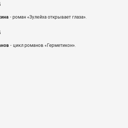
д
хина
- роман «Зулейха открывает глаза».
д
анов
- цикл романов «Герметикон».