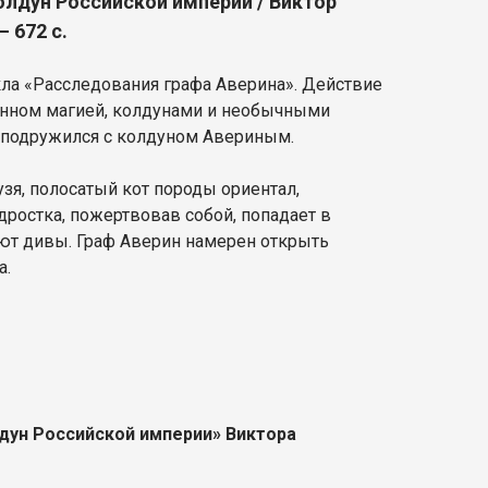
олдун Российской империи / Виктор
– 672 с.
кла «Расследования графа Аверина». Действие
ненном магией, колдунами и необычными
е подружился с колдуном Авериным.
я, полосатый кот породы ориентал,
ростка, пожертвовав собой, попадает в
ют дивы. Граф Аверин намерен открыть
а.
лдун Российской империи» Виктора