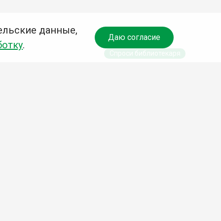
ельские данные,
Даю согласие
ботку
.
Спроси библиотекаря
чредитель:
омитет по культуре и молодежной политике АГО
езависимая оценка качества библиотечных услуг
Разработка сайта:
Деловой сайт