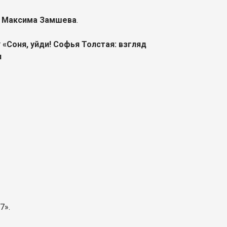
Максима Замшева
.
г
«Соня, уйди! Софья Толстая: взгляд
и
7».