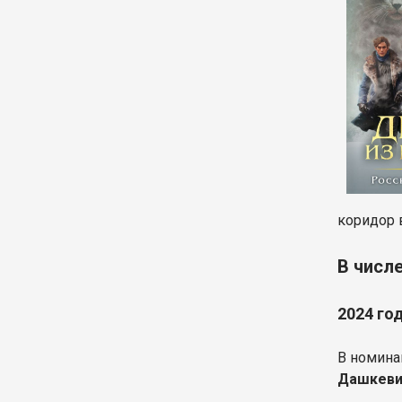
коридор 
В числ
2024 го
В номин
Дашкеви