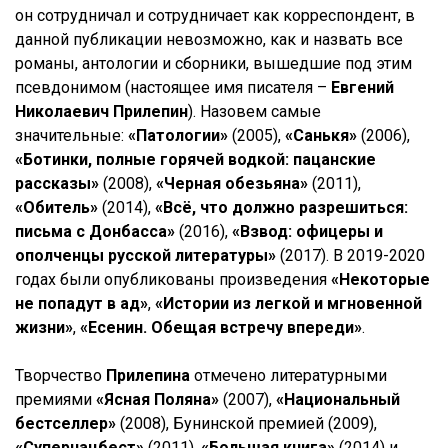
он сотрудничал и сотрудничает как корреспондент, в
данной публикации невозможно, как и назвать все
романы, антологии и сборники, вышедшие под этим
псевдонимом (настоящее имя писателя –
Евгений
Николаевич Прилепин
). Назовем самые
значительные:
«Патологии»
(2005),
«Санькя»
(2006),
«Ботинки, полные горячей водкой: пацанские
рассказы»
(2008),
«Черная обезьяна»
(2011),
«Обитель»
(2014),
«Всё, что должно разрешиться:
письма с Донбасса»
(2016),
«Взвод: офицеры и
ополченцы русской литературы»
(2017). В 2019-2020
годах были опубликованы произведения
«Некоторые
не попадут в ад»
,
«Истории из легкой и мгновенной
жизни»
,
«Есенин. Обещая встречу впереди»
.
Творчество
Прилепина
отмечено литературными
премиями
«Ясная Поляна»
(2007),
«Национальный
бестселлер»
(2008), Бунинской премией (2009),
«Супернацбест»
(2011),
«Большая книга»
(2014) и