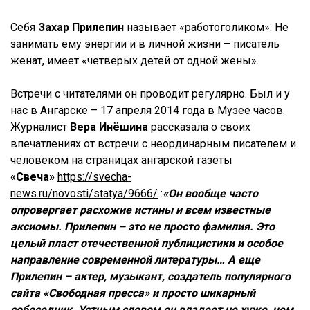
Себя
Захар Прилепин
называет «работоголиком». Не
занимать ему энергии и в личной жизни – писатель
женат, имеет «четверых детей от одной жены».
Встречи с читателями он проводит регулярно. Был и у
нас в Ангарске – 17 апреля 2014 года в Музее часов.
Журналист
Вера Инёшина
рассказала о своих
впечатлениях от встречи с неординарным писателем и
человеком на страницах ангарской газеты
«Свеча»
https://svecha-
news.ru/novosti/statya/9666/
:
«Он вообще часто
опровергает расхожие истины и всем известные
аксиомы. Прилепин – это не просто фамилия. Это
целый пласт отечественной публицистики и особое
направление современной литературы… А еще
Прилепин – актер, музыкант, создатель популярного
сайта «Свободная пресса» и просто шикарный
собеседник. Устным словом он владеет не хуже, чем