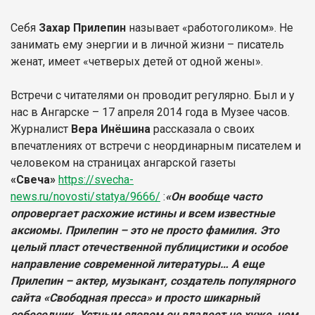
Себя
Захар Прилепин
называет «работоголиком». Не
занимать ему энергии и в личной жизни – писатель
женат, имеет «четверых детей от одной жены».
Встречи с читателями он проводит регулярно. Был и у
нас в Ангарске – 17 апреля 2014 года в Музее часов.
Журналист
Вера Инёшина
рассказала о своих
впечатлениях от встречи с неординарным писателем и
человеком на страницах ангарской газеты
«Свеча»
https://svecha-
news.ru/novosti/statya/9666/
:
«Он вообще часто
опровергает расхожие истины и всем известные
аксиомы. Прилепин – это не просто фамилия. Это
целый пласт отечественной публицистики и особое
направление современной литературы… А еще
Прилепин – актер, музыкант, создатель популярного
сайта «Свободная пресса» и просто шикарный
собеседник. Устным словом он владеет не хуже, чем