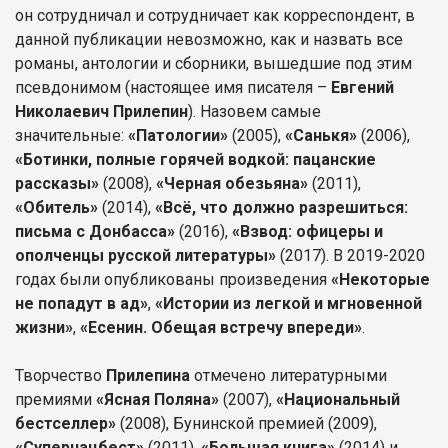
он сотрудничал и сотрудничает как корреспондент, в
данной публикации невозможно, как и назвать все
романы, антологии и сборники, вышедшие под этим
псевдонимом (настоящее имя писателя –
Евгений
Николаевич Прилепин
). Назовем самые
значительные:
«Патологии»
(2005),
«Санькя»
(2006),
«Ботинки, полные горячей водкой: пацанские
рассказы»
(2008),
«Черная обезьяна»
(2011),
«Обитель»
(2014),
«Всё, что должно разрешиться:
письма с Донбасса»
(2016),
«Взвод: офицеры и
ополченцы русской литературы»
(2017). В 2019-2020
годах были опубликованы произведения
«Некоторые
не попадут в ад»
,
«Истории из легкой и мгновенной
жизни»
,
«Есенин. Обещая встречу впереди»
.
Творчество
Прилепина
отмечено литературными
премиями
«Ясная Поляна»
(2007),
«Национальный
бестселлер»
(2008), Бунинской премией (2009),
«Супернацбест»
(2011),
«Большая книга»
(2014) и