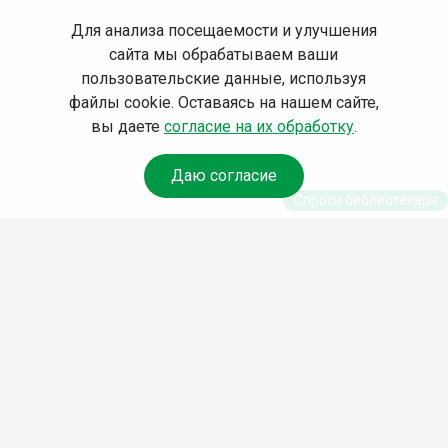
Для анализа посещаемости и улучшения
сайта мы обрабатываем ваши
пользовательские данные, используя
файлы cookie. Оставаясь на нашем сайте,
вы даете
согласие на их обработку
.
Даю согласие
Спроси библиотекаря
© Муниципальное бюджетное учреждение культуры
Ангарского городского округа «Централизованная
библиотечная система» (МБУК «ЦБС»), 2026
Адрес
: 665841, Иркутская обл., г. Ангарск, 17 микрорайон,
дом 4
Телефоны
:
+7 (3955) 55‑10‑22, 55‑09‑61, 55‑09‑69