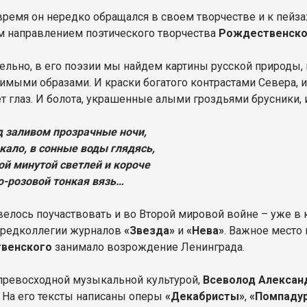
 время он нередко обращался в своем творчестве и к пейза
 направлением поэтического творчества
Рождественско
ельно, в его поэзии мы найдем картины русской природ
имыми образами. И краски богатого контрастами Севера, и 
т глаз. И болота, украшенные алыми гроздьями брусники, 
д заливом прозрачные ночи,
ркало, в сонные воды глядясь,
ой минутой светлей и короче
о-розовой тонкая вязь…
велось поучаствовать и во Второй мировой войне – уже в 
 редколлегии журналов
«Звезда»
и
«Нева»
. Важное место
венского
занимало возрождение Ленинграда.
превосходной музыкальной культурой,
Всеволод Алексан
. На его тексты написаны оперы
«Декабристы»
,
«Помпаду