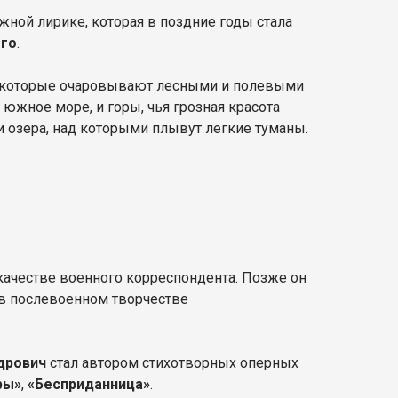
жной лирике, которая в поздние годы стала
го
.
ы, которые очаровывают лесными и полевыми
южное море, и горы, чья грозная красота
и озера, над которыми плывут легкие туманы.
качестве военного корреспондента. Позже он
 в послевоенном творчестве
дрович
стал автором стихотворных оперных
ры»
,
«Бесприданница»
.