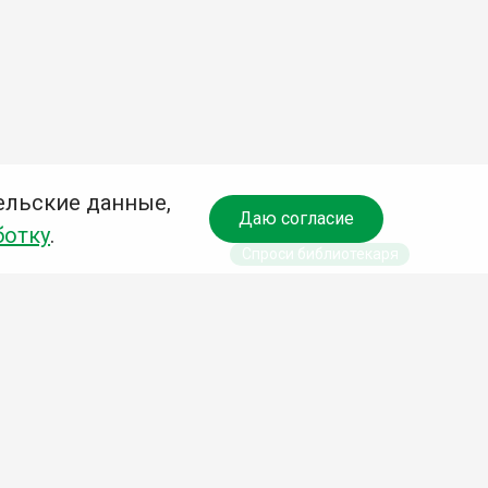
ельские данные,
Даю согласие
ботку
.
Спроси библиотекаря
чредитель:
омитет по культуре и молодежной политике АГО
езависимая оценка качества библиотечных услуг