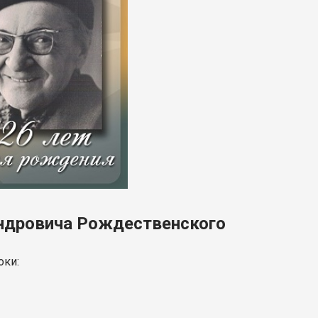
андровича Рождественского
оки: