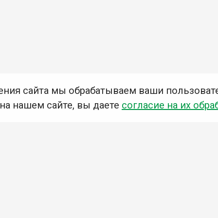
ения сайта мы обрабатываем ваши пользоват
 на нашем сайте, вы даете
согласие на их обра
Мы в социальных сетях –
#Библиотеки_Ангарска
У
К
Н
Приглашаем Вас в наши библиотеки!