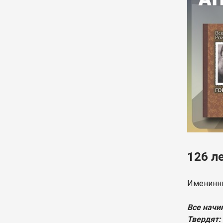
126 л
Именинни
Все начи
Твердят: