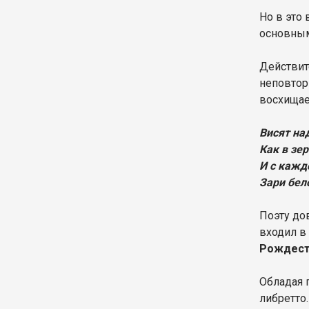
Но в это
основным
Действит
неповтор
восхищае
Висят на
Как в зе
И с кажд
Зари бел
Поэту до
входил в
Рождест
Обладая 
либретто