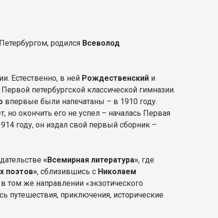
д Петербургом, родился
Всеволод
и. Естественно, в ней
Рождественский
и
 Первой петербургской классической гимназии.
о
впервые были напечатаны – в 1910 году.
т, но окончить его не успел – началась Первая
1914 году, он издал свой первый сборник –
здательстве
«Всемирная литература»
, где
х поэтов»
, сблизившись с
Николаем
л в том же направлении «экзотического
ись путешествия, приключения, исторические