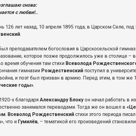
озглашаю снова:
ается с любви!..
нь 126 лет назад, 10 апреля 1895 года, в Царском Селе, по
венский
.
 был преподавателем богословия в Царскосельской гимнази
разование, которое позже продолжилось уже в столице – в
о время обучения там стихи
Всеволода Рождественског
ончания гимназии
Рождественский
поступил в университе
война, и поэт был призван в армию. Перед этим, в том же 
ические годы»
.
 1920-х благодаря
Александру Блоку
он начал работать в и
ственно занимался переводами. Тогда же он вошел в
«Це
ым
.
Всеволод Рождественский
стихи этого периода писа
», что и
Гумилёв
, – тематикой его произведений становил