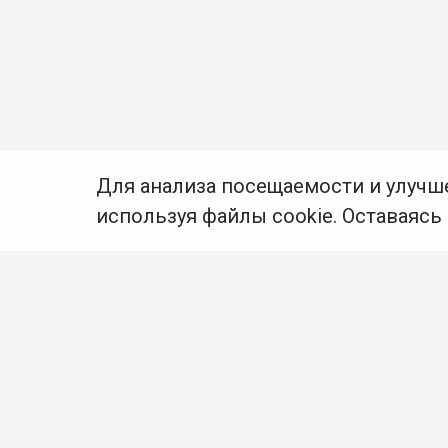
Для анализа посещаемости и улучш
используя файлы cookie. Оставаясь
© Муниципальное бюджетное учреждение культуры
Ангарского городского округа «Централизованная
библиотечная система» (МБУК «ЦБС»), 2026
Адрес
: 665841, Иркутская обл., г. Ангарск,
17 микрорайон, дом 4