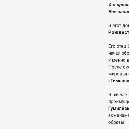
А я пров
Все начин
В этот де
Рождест
Его отец
начал об
Именно в
После ок
мировая 
«Гимназ
В начале
преимуще
Гумилёв
акмеизма
образы.