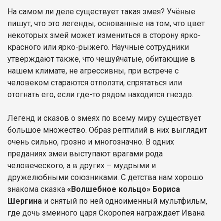
На самом ли деле существует такая змея? Учёные
пишут, что это легенды, основанные на том, что цвет
некоторых змей может измениться в сторону ярко-
красного или ярко-рыжего. Научные сотрудники
утверждают также, что чешуйчатые, обитающие в
нашем климате, не агрессивны, при встрече с
человеком стараются отползти, спрятаться или
отогнать его, если где-то рядом находится гнездо.
Легенд и сказов о змеях по всему миру существует
большое множество. Образ рептилий в них выглядит
очень сильно, грозно и многозначно. В одних
преданиях змеи выступают врагами рода
человеческого, а в других – мудрыми и
дружелюбными союзниками. С детства нам хорошо
знакома сказка
«Волшебное кольцо» Бориса
Шергина
и снятый по ней одноименный мультфильм,
где дочь змеиного царя Скоропея награждает Ивана