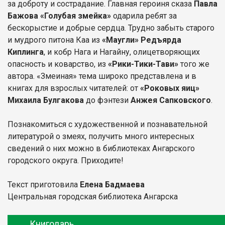
за доброту и сострадание. Главная героиня сказа
Павла
Бажова «Голубая змейка»
одарила ребят за
бескорыстие и добрые сердца. Трудно забыть старого
и мудрого питона Каа из
«Маугли» Редъярда
Киплинга
, и кобр Нага и Нагайну, олицетворяющих
опасность и коварство, из
«Рики-Тики-Тави»
того же
автора. «Змеиная» тема широко представлена и в
книгах для взрослых читателей: от
«Роковых яиц»
Михаила Булгакова
до фэнтези
Анжея Сапковского
.
Познакомиться с художественной и познавательной
литературой о змеях, получить много интересных
сведений о них можно в библиотеках Ангарского
городского округа. Приходите!
Текст приготовила
Елена Бадмаева
Центральная городская библиотека Ангарска
Книгодарь