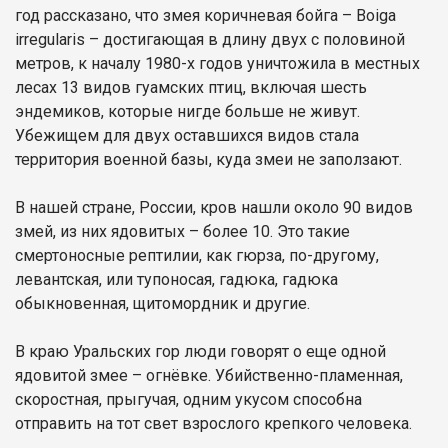
год рассказано, что змея коричневая бойга – Boiga
irregularis – достигающая в длину двух с половиной
метров, к началу 1980-х годов уничтожила в местных
лесах 13 видов гуамских птиц, включая шесть
эндемиков, которые нигде больше не живут.
Убежищем для двух оставшихся видов стала
территория военной базы, куда змеи не заползают.
В нашей стране, России, кров нашли около 90 видов
змей, из них ядовитых – более 10. Это такие
смертоносные рептилии, как гюрза, по-другому,
левантская, или тупоносая, гадюка, гадюка
обыкновенная, щитомордник и другие.
В краю Уральских гор люди говорят о еще одной
ядовитой змее – огнёвке. Убийственно-пламенная,
скоростная, прыгучая, одним укусом способна
отправить на тот свет взрослого крепкого человека.