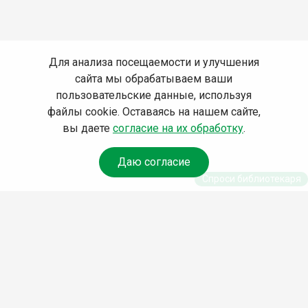
Для анализа посещаемости и улучшения
сайта мы обрабатываем ваши
пользовательские данные, используя
файлы cookie. Оставаясь на нашем сайте,
вы даете
согласие на их обработку
.
Даю согласие
Спроси библиотекаря
© Муниципальное бюджетное учреждение культуры
Ангарского городского округа «Централизованная
библиотечная система» (МБУК «ЦБС»), 2026
Адрес
: 665841, Иркутская обл., г. Ангарск, 17 микрорайон,