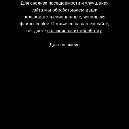
Для анализа посещаемости и улучшения
сайта мы обрабатываем ваши
пользовательские данные, используя
файлы cookie. Оставаясь на нашем сайте,
вы даете
согласие на их обработку
.
Даю согласие
Спроси библиотекаря
© Муниципальное бюджетное учреждение культуры
Ангарского городского округа «Централизованная
библиотечная система» (МБУК «ЦБС»), 2026
Адрес
: 665841, Иркутская обл., г. Ангарск, 17 микрорайон,
дом 4
Телефоны
:
+7 (3955) 55‑10‑22, 55‑09‑61, 55‑09‑69
Факс
:
+7 (3955) 55‑47‑19