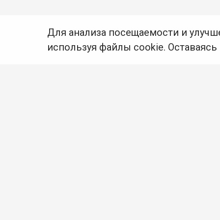
Для анализа посещаемости и улучш
используя файлы cookie. Оставаясь
© Муниципальное бюджетное учреждение культуры
Ангарского городского округа «Централизованная
библиотечная система» (МБУК «ЦБС»), 2026
Адрес
: 665841, Иркутская обл., г. Ангарск,
17 микрорайон, дом 4
Телефоны
:
+7 (3955) 55‑10‑22, 55‑09‑61, 55‑09‑69
Факс
:
+7 (3955) 55‑47‑19
Электронная почта
:
cbs-angarsk@yandex.ru