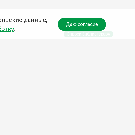
ельские данные,
Даю согласие
ботку
.
Спроси библиотекаря
чредитель:
омитет по культуре и молодежной политике АГО
езависимая оценка качества библиотечных услуг
Разработка сайта:
Деловой сайт