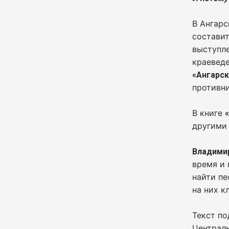
В Ангарс
составит
выступле
краеведе
«Ангарск
противни
В книге
другими 
Владими
время и 
найти пе
на них к
Текст по
Централь