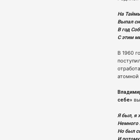
На Таймы
Выпал сн
В год Со
С этим м
В 1960 г
поступил
отработ
атомной
Владими
вы
себе»
Я был, я 
Немного 
Но был с
И потому-