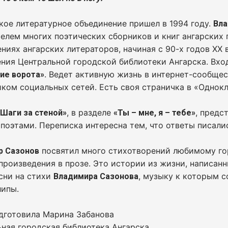
кое литературное объединение пришел в 1994 году.
Вла
елем многих поэтических сборников и книг ангарских
ниях ангарских литераторов, начиная с 90-х годов ХХ 
ния Центральной городской библиотеки Ангарска. Вхо
. Ведет активную жизнь в интернет-сообщес
ие ворота»
ком социальных сетей. Есть своя страничка в «Однокла
, в разделе
, предс
«Шаги за стеной»
«Ты – мне, я – тебе»
поэтами. Переписка интересна тем, что ответы писали
посвятил много стихотворений любимому го
р Сазонов
произведения в прозе. Это истории из жизни, написан
сни на стихи
, музыку к которым 
Владимира Сазонова
липы.
дготовила Марина Забанова
ная городская библиотека Ангарска