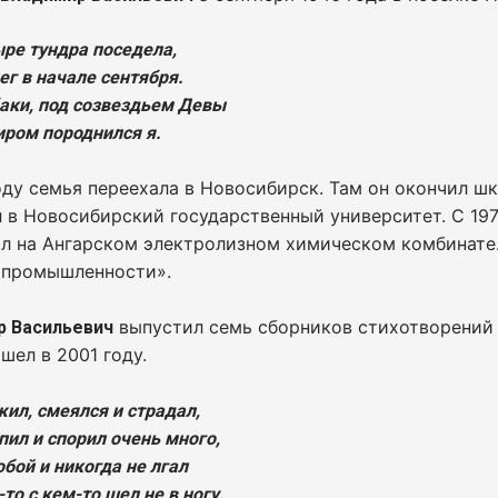
ре тундра поседела,
ег в начале сентября.
баки, под созвездьем Девы
иром породнился я.
оду семья переехала в Новосибирск. Там он окончил шк
 в Новосибирский государственный университет. С 197
ал на Ангарском электролизном химическом комбинате
 промышленности».
выпустил семь сборников стихотворений
р Васильевич
шел в 2001 году.
жил, смеялся и страдал,
пил и спорил очень много,
обой и никогда не лгал
то с кем-то шел не в ногу.