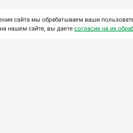
ения сайта мы обрабатываем ваши пользоват
 на нашем сайте, вы даете
согласие на их обра
Мы в социальных сетях –
#Библиотеки_Ангарска
У
К
Н
Приглашаем Вас в наши библиотеки!
Добавьте отзыв
Примите участие в опросе
Ознакомьтесь с политикой конфиденциальности