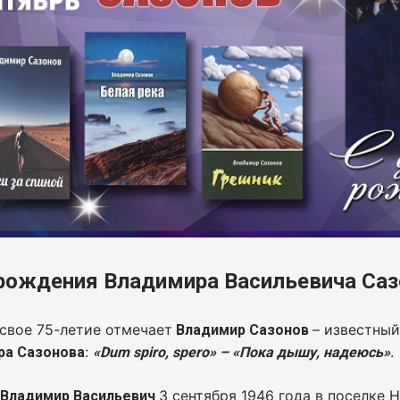
рождения Владимира Васильевича Саз
свое 75-летие отмечает
– известный
Владимир Сазонов
:
.
ра Сазонова
«Dum spiro, spero» – «Пока дышу, надеюсь»
я
3 сентября 1946 года в поселке 
Владимир Васильевич