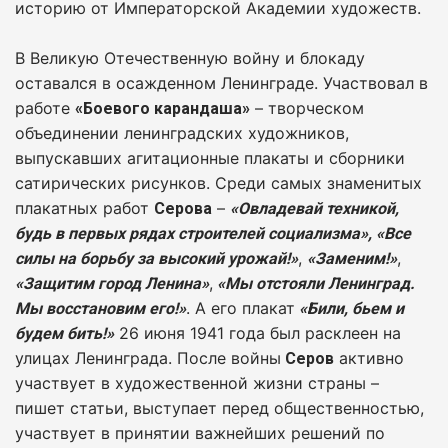
историю от Императорской Академии художеств.
В Великую Отечественную войну и блокаду
оставался в осажденном Ленинграде. Участвовал в
работе
– творческом
«Боевого карандаша»
объединении ленинградских художников,
выпускавших агитационные плакаты и сборники
сатирических рисунков. Среди самых знаменитых
плакатных работ
–
Серова
«Овладевай техникой,
будь в первых рядах строителей социализма», «Все
,
,
силы на борьбу за высокий урожай!»
«Заменим!»
,
«Защитим город Ленина»
«Мы отстояли Ленинград.
. А его плакат
Мы восстановим его!»
«Били, бьем и
26 июня 1941 года был расклеен на
будем бить!»
улицах Ленинграда. После войны
активно
Серов
участвует в художественной жизни страны –
пишет статьи, выступает перед общественностью,
участвует в принятии важнейших решений по