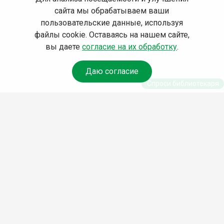
сайта мы обрабатываем ваши
пользовательские данные, используя
файлы cookie. Оставаясь на нашем сайте,
вы даете
согласие на их обработку
.
Даю согласие
Спроси библиотекаря
© Муниципальное бюджетное
учреждение культуры Ангарского
городского округа
«Централизованная библиотечная
система» (МБУК «ЦБС»), 2026
Адрес
: 665841, Иркутская обл.,