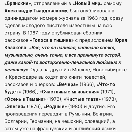
, отправленный в
самому
«Брянские»
«Новый мир»
, был опубликован в
Александру Твардовскому
одиннадцатом номере журнала за 1963 год, сразу
сделав молодого писателя известным на всю
страну. В 1967 году опубликован сборник
рассказов
с предисловием
«Голоса в тишине»
Юрия
:
Казакова
«Все, что он написал, написано свежо,
музыкально, очень точно, и все проникнуто острой,
даже какой-то восторженно-печальной любовью к
. Одна за другой в Москве, Новосибирске
человеку»
и Краснодаре выходят его книги повестей,
рассказов и очерков:
(1966),
«Вечера»
«Что-то
(1966),
(1971),
будет»
«Счастливые мгновения»
(1972),
(1973),
«Осень в Тамани»
«Чистые глаза»
(1976),
(1980) и другие. Его
«Элегия»
«Родные»
произведения переводят в Румынии, Венгрии,
Болгарии, Германии, на чешский, словацкий, а
затем уже на французский и английский языки.