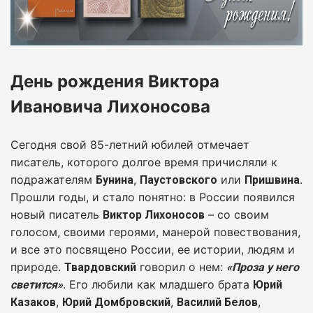
День рождения Виктора
Ивановича Лихоносова
Сегодня свой 85-летний юбилей отмечает
писатель, которого долгое время причисляли к
подражателям
,
или
.
Бунина
Паустовского
Пришвина
Прошли годы, и стало понятно: в России появился
новый писатель
– со своим
Виктор Лихоносов
голосом, своими героями, манерой повествования,
и все это посвящено России, ее истории, людям и
природе.
говорил о нем:
Твардовский
«Проза у него
. Его любили как младшего брата
светится»
Юрий
,
,
,
Казаков
Юрий Домбровский
Василий Белов