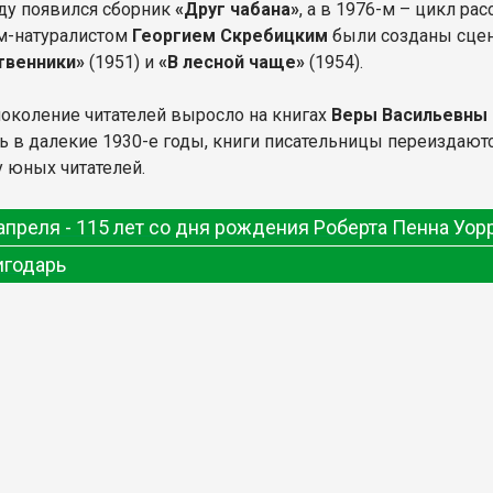
оду появился сборник
«Друг чабана»
, а в 1976-м – цикл ра
м-натуралистом
Георгием Скребицким
были созданы сце
твенники»
(1951) и
«В лесной чаще»
(1954).
поколение читателей выросло на книгах
Веры Васильевны
ь в далекие 1930-е годы, книги писательницы переиздают
у юных читателей.
апреля -
115 лет со дня рождения Роберта Пенна Уор
игодарь