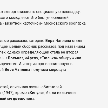
жила организовать специальную площадку,
ового молодняка. Это был уникальный
ла «визитной карточкой» Московского зоопарка,
рвые рассказы, которые
Вера Чаплина
стала
щен целый сборник рассказов под названием
пех, однако определяющей стала ее вторая
азы
«Лоська»
,
«Арго»
,
«Тюлька»
обнаружили
ворчестве. А история про воспитанную в
 ей
Вера Чаплина
получила мировую
ботой, описывая жизнь обитателей
»
(1947), кроме
«Кинули»
, были включены
елый медвежонок»
.