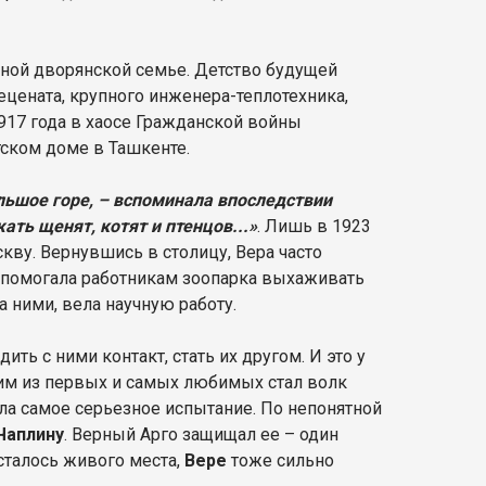
нной дворянской семье. Детство будущей
цената, крупного инженера-теплотехника,
917 года в хаосе Гражданской войны
тском доме в Ташкенте.
ьшое горе, – вспоминала впоследствии
ать щенят, котят и птенцов...»
. Лишь в 1923
кву. Вернувшись в столицу, Вера часто
а помогала работникам зоопарка выхаживать
 ними, вела научную работу.
ть с ними контакт, стать их другом. И это у
ним из первых и самых любимых стал волк
а самое серьезное испытание. По непонятной
Чаплину
. Верный Арго защищал ее – один
осталось живого места,
Вере
тоже сильно