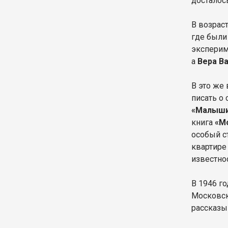
досталось
В возраст
где были
эксперим
а
Вера В
В это же
писать о
«Малыши
книга
«Мо
особый с
квартире
известно
В 1946 г
Московск
рассказ