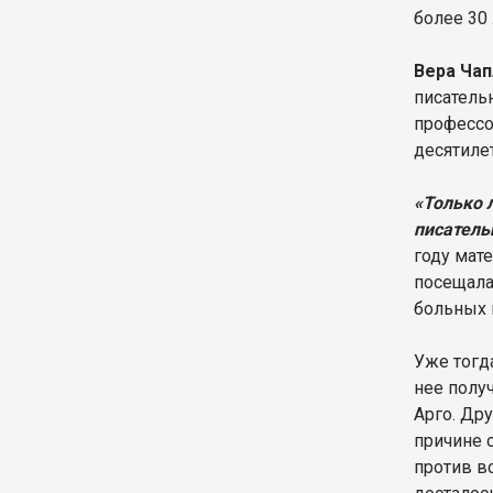
более 30
Вера Чап
писатель
професс
десятиле
«Только 
писатель
году мат
посещала
больных 
Уже тог
нее полу
Арго. Др
причине 
против вс