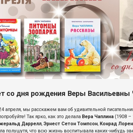
ет со дня рождения Веры Васильевны
 24 апреля, мы расскажем вам об удивительной писательн
попробуйте! Так ярко, как это делала
Вера Чаплина
(1908 – 
жеральд Даррелл
,
Эрнест Сетон Томпсон
,
Конрад Лоре
ала полушутя, что всю жизнь воспитывала каких-нибудь зв