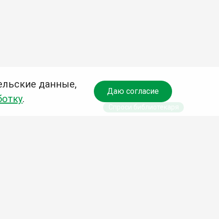
ельские данные,
Даю согласие
ботку
.
Спроси библиотекаря
чредитель:
омитет по культуре и молодежной политике АГО
езависимая оценка качества библиотечных услуг