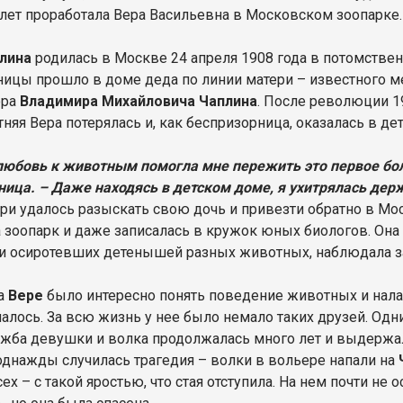
 лет проработала Вера Васильевна в Московском зоопарке.
лина
родилась в Москве 24 апреля 1908 года в потомстве
ницы прошло в доме деда по линии матери – известного ме
ора
Владимира Михайловича Чаплина
. После революции 1
тняя Вера потерялась и, как беспризорница, оказалась в де
любовь к животным помогла мне пережить это первое бол
ница. – Даже находясь в детском доме, я ухитрялась держ
ери удалось разыскать свою дочь и привезти обратно в Мос
 зоопарк и даже записалась в кружок юных биологов. Он
и осиротевших детенышей разных животных, наблюдала за
да
Вере
было интересно понять поведение животных и налади
чалось. За всю жизнь у нее было немало таких друзей. Од
ужба девушки и волка продолжалась много лет и выдержал
однажды случилась трагедия – волки в вольере напали на
ех – с такой яростью, что стая отступила. На нем почти не 