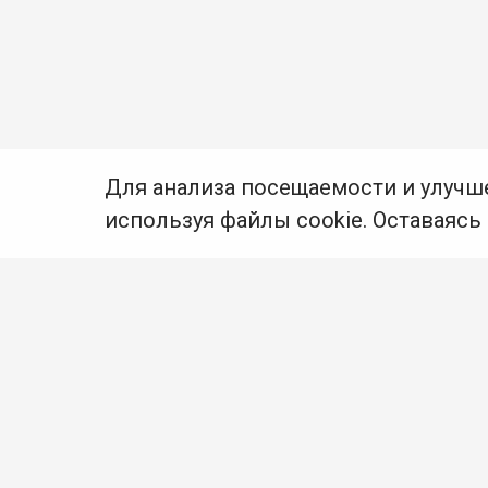
Для анализа посещаемости и улучш
используя файлы cookie. Оставаясь
© Муниципальное бюджетное учреждение культуры
Ангарского городского округа «Централизованная
библиотечная система» (МБУК «ЦБС»), 2026
Адрес
: 665841, Иркутская обл., г. Ангарск,
17 микрорайон, дом 4