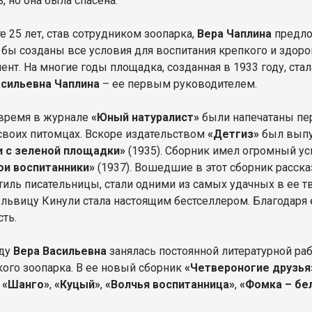
, но она была спасена.
е 25 лет, став сотрудником зоопарка,
Вера Чаплина
предло
 бы созданы все условия для воспитания крепкого и здор
ент. На многие годы площадка, созданная в 1933 году, ста
асильевна Чаплина
– ее первым руководителем.
 время в журнале
«Юный натуралист»
были напечатаны пе
 своих питомцах. Вскоре издательством
«Детгиз»
был выпу
 с зеленой площадки»
(1935). Сборник имел огромный ус
и воспитанники»
(1937). Вошедшие в этот сборник расск
тиль писательницы, стали одними из самых удачных в ее т
 львицу Кинули стала настоящим бестселлером. Благодаря
сть.
оду
Вера Васильевна
занялась постоянной литературной ра
ого зоопарка. В ее новый сборник
«Четвероногие друзья
ы
«Шанго»
,
«Куцый»
,
«Волчья воспитанница»
,
«Фомка – б