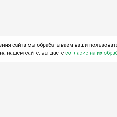
ения сайта мы обрабатываем ваши пользоват
 на нашем сайте, вы даете
согласие на их обра
Мы в социальных сетях –
#Библиотеки_Ангарска
У
К
Н
Приглашаем Вас в наши библиотеки!