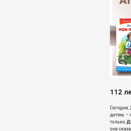
112 л
Сегодня,
детям, – 
только
Д
она сказ