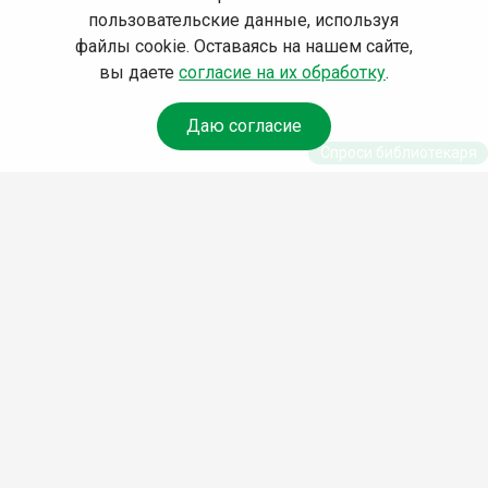
пользовательские данные, используя
файлы cookie. Оставаясь на нашем сайте,
вы даете
согласие на их обработку
.
Даю согласие
Спроси библиотекаря
© Муниципальное бюджетное учреждение культуры
Ангарского городского округа «Централизованная
библиотечная система» (МБУК «ЦБС»), 2026
Адрес
: 665841, Иркутская обл., г. Ангарск, 17 микрорайон,
дом 4
Телефоны
:
+7 (3955) 55‑10‑22, 55‑09‑61, 55‑09‑69
Факс
:
+7 (3955) 55‑47‑19
Электронная почта
:
cbs-angarsk@yandex.ru