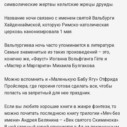
символические жертвы кельтские жрецы друиды.
Название ночи связано с именем святой Вальбурги
Хайденхаймской, которую Римско-католическая
церковь канонизировала 1 мая.
Вальпургиева ночь часто упоминается в литературе.
Самые знаменитые из таких произведений – это,
конечно же, «Фауст» Иоганна Вольфганга Гёте и
«Мастер и Маргарита» Михаила Булгакова.
Можно вспомнить и «Маленькую Бабу Ягу» Отфрида
Пройслера, где героиня готова сделать все, чтобы
попасть на запретный для нее праздник.
Если вы любите хорошие книги в жанре фэнтези, то
можно почитать последнюю книгу трилогии «Меч без
имени» Андрея Белянина – «Век святого Скиминока».
В ней главный герой спускается в Ад за похищенным