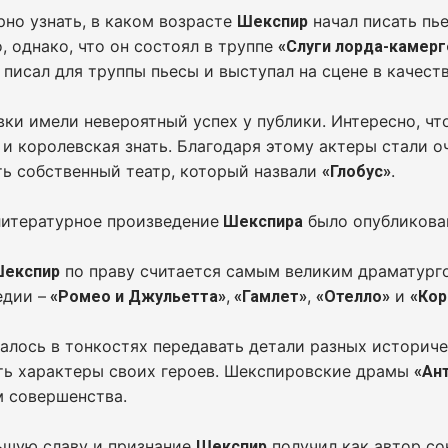
но узнать, в каком возрасте
начал писать пь
Шекспир
, однако, что он состоял в труппе
«Слуги лорда-камерг
писал для труппы пьесы и выступал на сцене в качеств
ки имели невероятный успех у публики. Интересно, чт
 и королевская знать. Благодаря этому актеры стали 
ь собственный театр, который назвали
.
«Глобус»
литературное произведение
было опубликован
Шекспира
по праву считается самым великим драматурго
Шекспир
едии –
,
,
и
«Ромео и Джульетта»
«Гамлет»
«Отелло»
«Кор
алось в тонкостях передавать детали разных историч
ть характеры своих героев. Шекспировские драмы
«Ан
м совершенства.
ьшую славу и признание
получил как автор сон
Шекспир