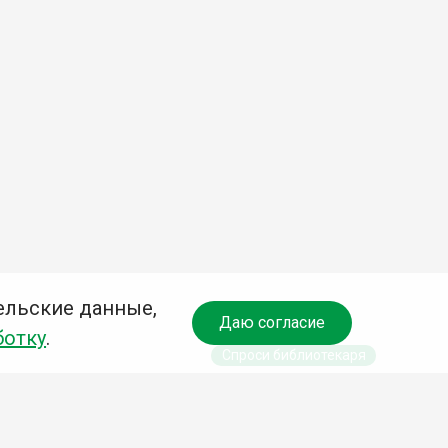
ельские данные,
Даю согласие
ботку
.
Спроси библиотекаря