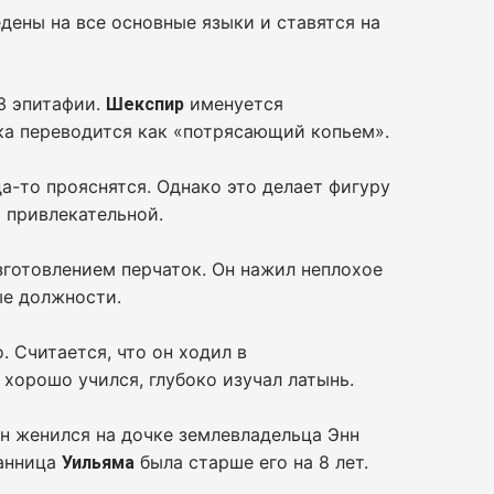
дены на все основные языки и ставятся на
 3 эпитафии.
именуется
Шекспир
ыка переводится как «потрясающий копьем».
да-то прояснятся. Однако это делает фигуру
 привлекательной.
зготовлением перчаток. Он нажил неплохое
ые должности.
о. Считается, что он ходил в
хорошо учился, глубоко изучал латынь.
н женился на дочке землевладельца Энн
ранница
была старше его на 8 лет.
Уильяма