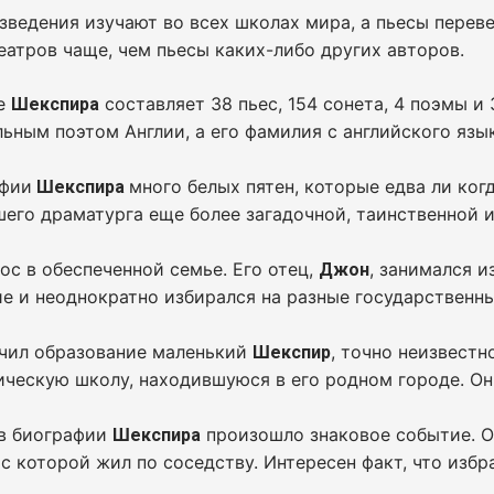
зведения изучают во всех школах мира, а пьесы переве
еатров чаще, чем пьесы каких-либо других авторов.
е
составляет 38 пьес, 154 сонета, 4 поэмы и
Шекспира
ьным поэтом Англии, а его фамилия с английского яз
афии
много белых пятен, которые едва ли ког
Шекспира
его драматурга еще более загадочной, таинственной и
ос в обеспеченной семье. Его отец,
, занимался и
Джон
е и неоднократно избирался на разные государственн
учил образование маленький
, точно неизвестн
Шекспир
ческую школу, находившуюся в его родном городе. Он 
 в биографии
произошло знаковое событие. О
Шекспира
 с которой жил по соседству. Интересен факт, что изб