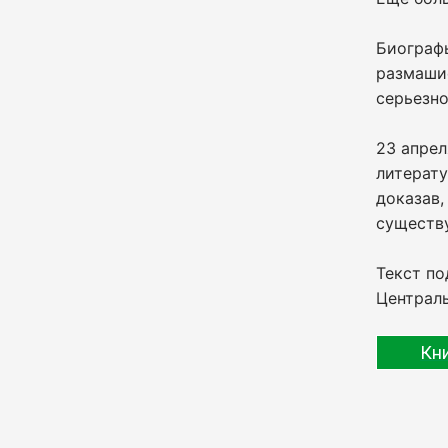
Биограф
размашис
серьезно
23 апрел
литерату
доказав,
существ
Текст по
Централь
Кн