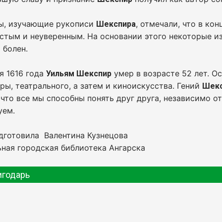
ы, изучающие рукописи
, отмечали, что в ко
Шекспира
тым и неуверенным. На основании этого некоторые из
 болен.
я 1616 года
умер в возрасте 52 лет. О
Уильям Шекспир
ры, театрального, а затем и киноискусства. Гений
Шек
 что все мы способны понять друг друга, независимо о
уем.
дготовила Валентина Кузнецова
ная городская библиотека Ангарска
игодарь