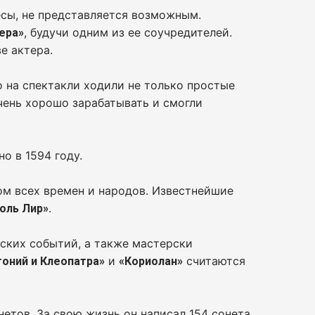
есы, не представляется возможным.
, будучи одним из ее соучредителей.
ера»
е актера.
о на спектакли ходили не только простые
очень хорошо зарабатывать и смогли
о в 1594 году.
м всех времен и народов. Известнейшие
.
оль Лир»
еских событий, а также мастерски
и
считаются
тоний и Клеопатра»
«Кориолан»
етов. За свою жизнь он написал 154 сонета.