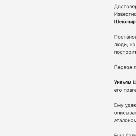
Достовер
Известно
Шекспир
Постанов
люди, но
построит
Первое 
Уильям 
его траг
Ему удав
описыва
эталоно
Еще бол