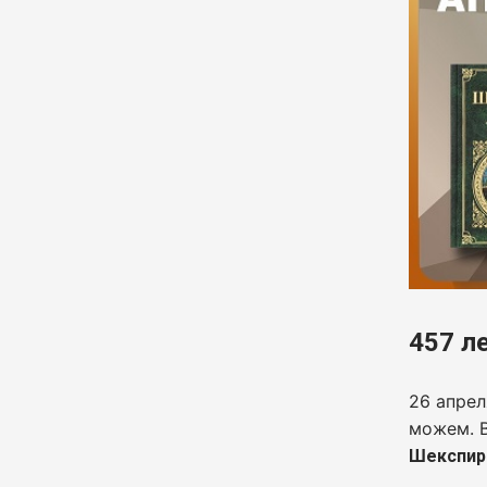
457 л
26 апрел
можем. В
Шекспир