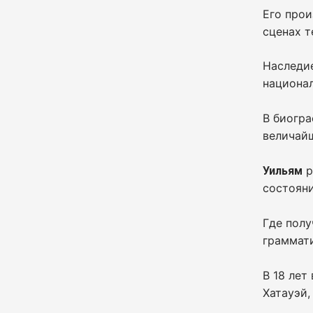
Его прои
сценах т
Наследи
национал
В биогр
величайш
р
Уильям
состояни
Где пол
граммати
В 18 лет
Хатауэй,