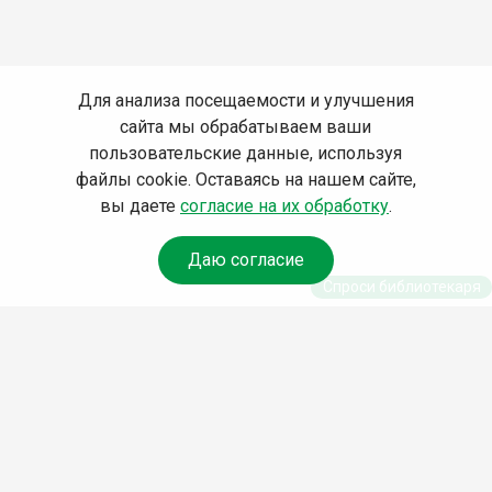
Для анализа посещаемости и улучшения
сайта мы обрабатываем ваши
пользовательские данные, используя
файлы cookie. Оставаясь на нашем сайте,
вы даете
согласие на их обработку
.
Даю согласие
Спроси библиотекаря
© Муниципальное бюджетное учреждение культуры
Ангарского городского округа «Централизованная
библиотечная система» (МБУК «ЦБС»), 2026
Адрес
: 665841, Иркутская обл., г. Ангарск, 17 микрорайон,