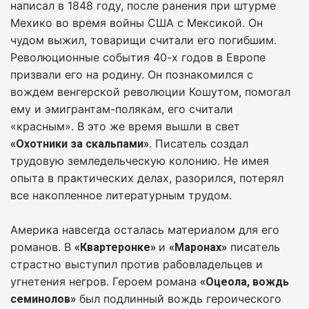
написал в 1848 году, после ранения при штурме
Мехико во время войны США с Мексикой. Он
чудом выжил, товарищи считали его погибшим.
Революционные события 40-х годов в Европе
призвали его на родину. Он познакомился с
вождем венгерской революции Кошутом, помогал
ему и эмигрантам-полякам, его считали
«красным». В это же время вышли в свет
. Писатель создал
«Охотники за скальпами»
трудовую земледельческую колонию. Не имея
опыта в практических делах, разорился, потерял
все накопленное литературным трудом.
Америка навсегда осталась материалом для его
романов. В
и
писатель
«Квартеронке»
«Маронах»
страстно выступил против рабовладельцев и
угнетения негров. Героем романа
«Оцеола, вождь
был подлинный вождь героического
семинолов»