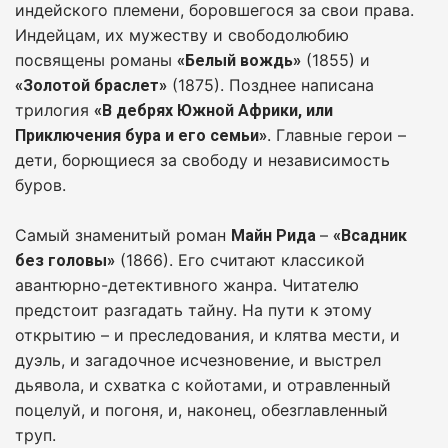
индейского племени, боровшегося за свои права.
Индейцам, их мужеству и свободолюбию
посвящены романы
(1855) и
«Белый вождь»
(1875). Позднее написана
«Золотой браслет»
трилогия
«В дебрях Южной Африки, или
. Главные герои –
Приключения бура и его семьи»
дети, борющиеся за свободу и независимость
буров.
Самый знаменитый роман
–
Майн Рида
«Всадник
(1866). Его считают классикой
без головы»
авантюрно-детективного жанра. Читателю
предстоит разгадать тайну. На пути к этому
открытию – и преследования, и клятва мести, и
дуэль, и загадочное исчезновение, и выстрел
дьявола, и схватка с койотами, и отравленный
поцелуй, и погоня, и, наконец, обезглавленный
труп.