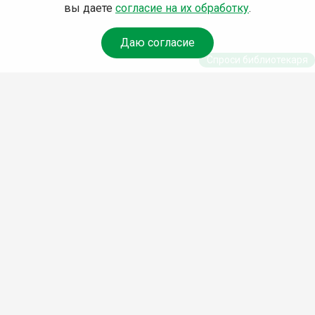
вы даете
согласие на их обработку
.
Даю согласие
Спроси библиотекаря
© Муниципальное бюджетное учреждение культуры
Ангарского городского округа «Централизованная
библиотечная система» (МБУК «ЦБС»), 2026
Адрес
: 665841, Иркутская обл., г. Ангарск, 17 микрорайон,
дом 4
Телефоны
:
+7 (3955) 55‑10‑22, 55‑09‑61, 55‑09‑69
Факс
:
+7 (3955) 55‑47‑19
Электронная почта
:
cbs-angarsk@yandex.ru
Мы в социальных сетях –
#Библиотеки_Ангарска