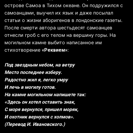
острове Самоа в Тихом океане. Он подружился с
самоанцами, выучил их язык и даже посылал
статьи о жизни аборигенов в лондонские газеты.
После смерти автора шестьдесят самоанцев
отнесли гроб с его телом на вершину горы. На
могильном камне выбито написанное им
стихотворение
:
«Реквием»
Под звездным небом, на ветру
Место последнее изберу.
Радостно жил я, легко умру
И лечь в могилу готов.
На камне могильном напишете так:
«Здесь он хотел оставить знак,
С моря вернулся, пришел моряк,
И охотник вернулся с холмов».
(Перевод И. Ивановского.)