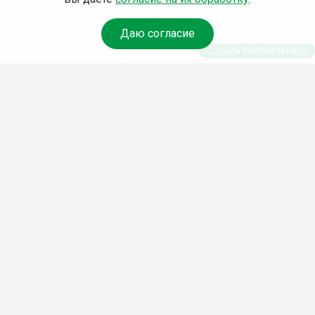
Даю согласие
Спроси библиотекаря
© Муниципальное бюджетное учреждение культуры
Ангарского городского округа «Централизованная
библиотечная система» (МБУК «ЦБС»), 2026
Адрес
: 665841, Иркутская обл., г. Ангарск, 17 микрорайон,
дом 4
Телефоны
:
+7 (3955) 55‑10‑22, 55‑09‑61, 55‑09‑69
Факс
:
+7 (3955) 55‑47‑19
Электронная почта
:
cbs-angarsk@yandex.ru
Мы в социальных сетях –
#Библиотеки_Ангарска