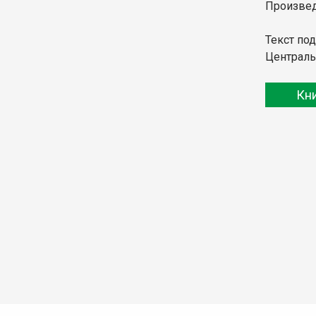
Произвед
Текст по
Централь
Кн