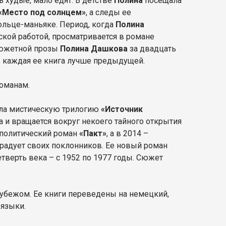
 худые, мало едят. В детстве
Полина
посещала
«Место под солнцем»
, а следы ее
ольце-маньяке. Период, когда
Полина
ской работой, просматривается в романе
осюжетной прозы
Полина Дашкова
за двадцать
й, каждая ее книга лучше предыдущей.
романам.
ила мистическую трилогию
«Источник
а и вращается вокруг некоего тайного открытия
 политический роман
«Пакт»
, а в 2014 –
радует своих поклонников. Ее новый роман
тверть века – с 1952 по 1977 годы. Сюжет
 рубежом. Ее книги переведены на немецкий,
 языки.