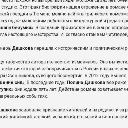
часто похожи на автора: выглядят моложе своих лет, очень
 студию. Этот факт биографии нашел отражение в романе
ской поездки в Тюмень можно найти в триллере о комсом
а уход за маленьким ребенком с литературной и редактор
 шаги безумия»
. В создании произведений в жанре остр
игла настоящего мастерства. И, согласно отзывам читателе
тивов
Дашкова
перешла к историческим и политическим 
оду творчество автора полностью изменилось. Она выпуст
, действие которой разворачивается в России в начале век
ра Свешникова, сулящего бессмертие. В 2012 году вышел
шение сил»
. В последние годы
Полина Дашкова
все реже 
тупик»
они ждали пять лет. Действие романа охватывает че
на реальных событиях.
Дашкова
завоевала признание читателей и на родине, и за
ий, китайский, датский, испанский, польский и венгерский