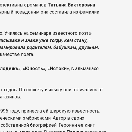
 детективных романов
Татьяна Викторовна
турный псевдоним она составила из фамилии
. Училась на семинаре известного поэта-
исывала и знала уже тогда, кем стану,
–
ламировала родителям, бабушкам, друзьям.
качестве поэта.
олодежь»
,
«Юность»
,
«Истоки»
, в альманахе
х годов. По сюжету и языку они отличались от
агазинов.
996 году, принесла ей широкую известность.
веческими эмбрионами. Автор в своих
собственной биографией. Героини ее книг