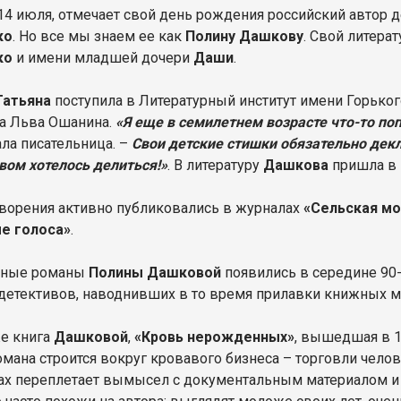
 14 июля, отмечает свой день рождения российский автор
ко
. Но все мы знаем ее как
Полину Дашкову
. Свой литера
ко
и имени младшей дочери
Даши
.
Татьяна
поступила в Литературный институт имени Горького
а Льва Ошанина.
«Я еще в семилетнем возрасте что-то поп
ла писательница. –
Свои детские стишки обязательно дек
вом хотелось делиться!»
. В литературу
Дашкова
пришла в 
творения активно публиковались в журналах
«Сельская м
е голоса»
.
вные романы
Полины Дашковой
появились в середине 90-
детективов, наводнивших в то время прилавки книжных м
е книга
Дашковой
,
«Кровь нерожденных»
, вышедшая в 1
мана строится вокруг кровавого бизнеса – торговли чело
ах переплетает вымысел с документальным материалом и 