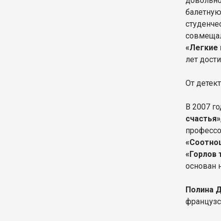
довольно 
балетную
студенче
совмещал
«Легкие
лет дост
От детек
В 2007 г
счастья»
профессо
«Соотно
«Горлов 
основан 
Полина 
французск