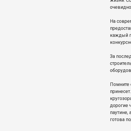
жизни. С
очевидно
На совре
предоста
каждый г
конкурсн
За после
строител
оборудов
Помните о
принесет
кругозор
дорогие 
паутине,
готова по