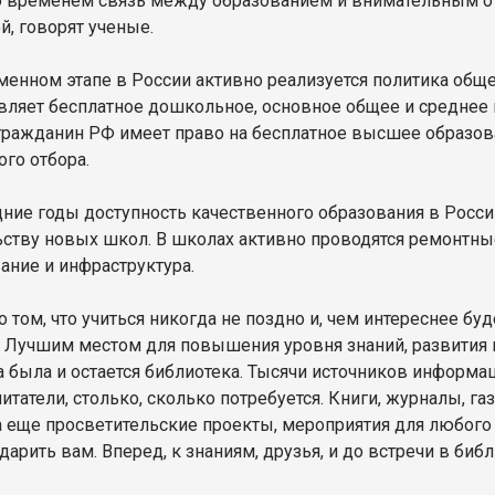
о временем связь между образованием и внимательным о
й, говорят ученые.
менном этапе в России активно реализуется политика обще
вляет бесплатное дошкольное, основное общее и среднее 
ражданин РФ имеет право на бесплатное высшее образова
ого отбора.
дние годы доступность качественного образования в Росси
ьству новых школ. В школах активно проводятся ремонтны
ание и инфраструктура.
 том, что учиться никогда не поздно и, чем интереснее бу
. Лучшим местом для повышения уровня знаний, развития 
а была и остается библиотека. Тысячи источников информа
читатели, столько, сколько потребуется. Книги, журналы, 
 а еще просветительские проекты, мероприятия для любого
дарить вам. Вперед, к знаниям, друзья, и до встречи в биб