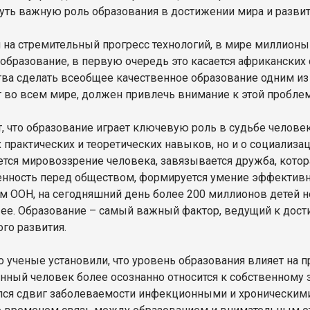
уть важную роль образования в достижении мира и развит
 на стремительный прогресс технологий, в мире миллио
 образование, в первую очередь это касается африкански
тва сделать всеобщее качественное образование одним из
 во всем мире, должен привлечь внимание к этой проблем
т, что образование играет ключевую роль в судьбе человек
 практических и теоретических навыков, но и о социализ
тся мировоззрение человека, завязывается дружба, котор
енность перед обществом, формируется умение эффективн
м ООН, на сегодняшний день более 200 миллионов детей 
 ее. Образование – самый важный фактор, ведущий к дос
ого развития.
о ученые установили, что уровень образования влияет на 
нный человек более осознанно относится к собственному 
ся сдвиг заболеваемости инфекционными и хроническими 