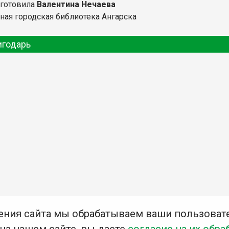
дготовила
Валентина Нечаева
ная городская библиотека Ангарска
игодарь
ения сайта мы обрабатываем ваши пользоват