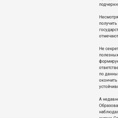
подчеркн
Несмотря
получить
государс
отмечают
Не секре
полезных
формируе
ответств
по данны
окончить
устойчив
А недавн
Образова
наблюдал