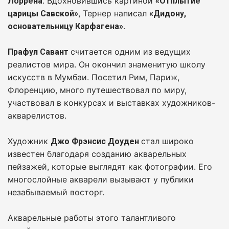
. Вдохновившись картиной
Лоррена
«Отплытие
, Тернер написал
царицы Савской»
«Дидону,
.
основательницу Карфагена»
считается одним из ведущих
Прафул Савант
реалистов мира. Он окончил знаменитую школу
искусств в Мумбаи. Посетил Рим, Париж,
Флоренцию, много путешествовал по миру,
участвовал в конкурсах и выставках художников-
акварелистов.
Художник
стал широко
Джо Фрэнсис Доуден
известен благодаря созданию акварельных
пейзажей, которые выглядят как фотографии. Его
многослойные акварели вызывают у публики
незабываемый восторг.
Акварельные работы этого талантливого