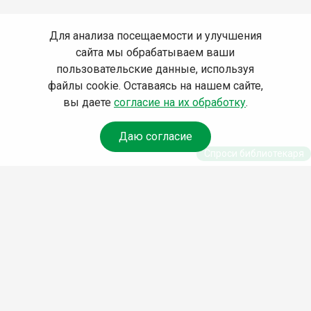
Для анализа посещаемости и улучшения
сайта мы обрабатываем ваши
пользовательские данные, используя
файлы cookie. Оставаясь на нашем сайте,
вы даете
согласие на их обработку
.
Даю согласие
Спроси библиотекаря
© Муниципальное бюджетное учреждение
культуры Ангарского городского округа
«Централизованная библиотечная система»
(МБУК «ЦБС»), 2026
Адрес
: 665841, Иркутская обл., г. Ангарск,
17 микрорайон, дом 4