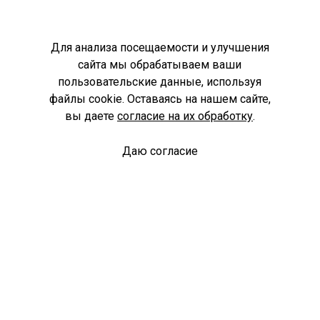
Для анализа посещаемости и улучшения
сайта мы обрабатываем ваши
пользовательские данные, используя
файлы cookie. Оставаясь на нашем сайте,
вы даете
согласие на их обработку
.
Даю согласие
Спроси библиотекаря
© Муниципальное бюджетное учреждение культуры
Ангарского городского округа «Централизованная
библиотечная система» (МБУК «ЦБС»), 2026
Адрес
: 665841, Иркутская обл., г. Ангарск, 17 микрорайон,
дом 4