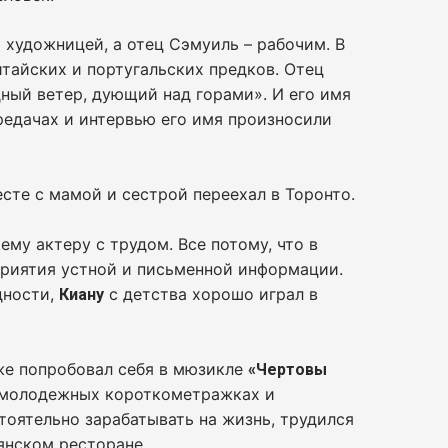
 художницей, а отец Сэмуиль – рабочим. В
китайских и португальских предков. Отец
дный ветер, дующий над горами». И его имя
ередачах и интервью его имя произносили
есте с мамой и сестрой переехал в Торонто.
му актеру с трудом. Все потому, что в
приятия устной и письменной информации.
дности,
с детства хорошо играл в
Киану
же попробовал себя в мюзикле
«Чертовы
 в молодежных короткометражках и
тоятельно зарабатывать на жизнь, трудился
янском ресторане.