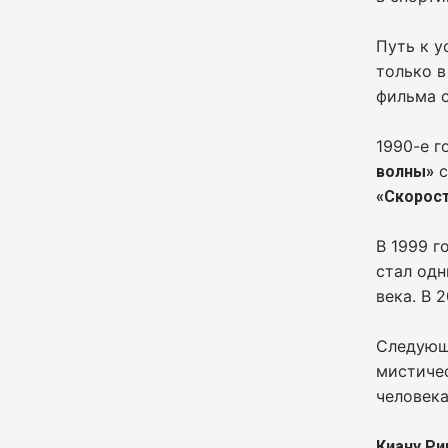
Путь к у
только в
фильма о
1990-е г
волны»
«Скорос
В 1999 г
стал одн
века. В 
Следующ
мистичес
человека
Киану Р