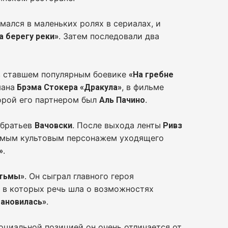
мался в маленьких ролях в сериалах, и
. Затем последовали два
а берегу реки»
в ставшем популярным боевике
«На гребне
мана
, в фильме
Брэма Стокера «Дракула»
торой его партнером был
.
Аль Пачино
братьев
. После выхода ленты
»
Вачовски
Ривз
 самым культовым персонажем уходящего
.
»
. Он сыграл главного героя
 тьмы»
, в которых речь шла о возможностях
.
тановилась»
оциальной позицией он очень отличается от