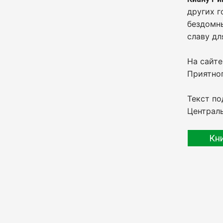
других г
бездомны
славу дл
На сайт
Приятног
Текст по
Централь
Кн