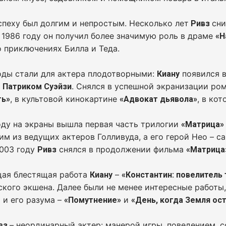
спеху был долгим и непростым. Несколько лет
сни
Ривз
 1986 году он получил более значимую роль в драме
«Н
 приключениях Билла и Теда.
оды стали для актера плодотворными:
появился 
Киану
с
. Снялся в успешной экранизации ро
Патриком Суэйзи
, в культовой кинокартине
, в ко
ть»
«Адвокат дьявола»
оду на экраны вышла первая часть трилогии
«Матрица
им из ведущих актеров Голливуда, а его герой Нео –
2003 году
снялся в продолжении фильма
Ривз
«Матрица
ая блестящая работа
–
Киану
«Константин: повелитель
кого экшена. Далее были не менее интересные работы
 и его разума –
и
«Помутнение»
«День, когда Земля ос
– неординарный актер: манерой игры, поведением, с
ивз