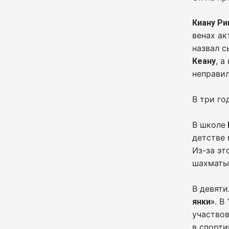
Киану Ри
венах ак
назвал 
, а
Кеану
неправил
В три го
В школе
детстве 
Из-за эт
шахматы
В девят
. В
янки»
участвов
в спорти