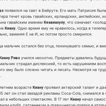
появился на свет в Бейруте. Его мать Патрисия была
вз
тера течет кровь гавайских, ирландских, английских, 
сына гавайским именем
, что означает «холо
Кеавиахулу
 не
. Одно время ему не нравилось, когда в телеп
Киану
ьно, заменяя Е на И, но потом просто смирился.
да мальчик остался без отца, покинувшего семью, и вм
учился неохотно. Предметы давались будуще
Киану Ривз
мальчик страдал дислексией, то есть нарушением вос
ого ему было сложно читать и писать. Несмотря на тру
.
илетнем возрасте
проявил актерский талант и да
Киану
 15 лет он стал звездой рекламы Coca-Сola, снимался
ал в небольших спектаклях. В 17 лет
начал самос
Киану
вном клубе, садовником и помощником повара в италь