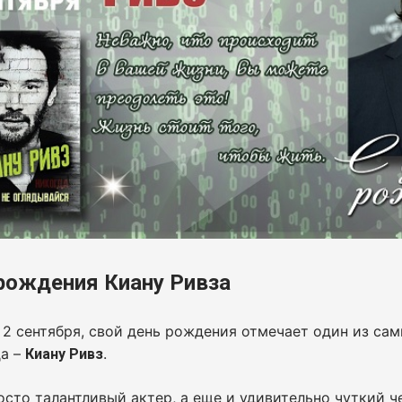
рождения Киану Ривза
 2 сентября, свой день рождения отмечает один из с
да –
.
Киану Ривз
осто талантливый актер, а еще и удивительно чуткий ч