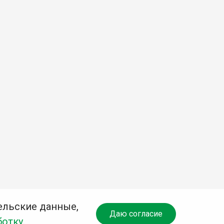
ельские данные,
Даю согласие
ботку
.