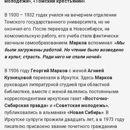
молодежи»
,
«Томский крестьянин»
.
В 1930 – 1932 годах учился на вечернем отделении
Томского государственного университета, но не
окончил его. После переезда в Новосибирск, на
комсомольскую работу, его учеба стала фактически
заочным самообразованием.
Марков
вспоминал:
«Мы
были загружены работой. Но чтение было возведено
в культ, страсть. Ради него не спали ночей»
.
В 1936 году
Георгий Марков
с женой
Агнией
Кузнецовой
переехали в Иркутск. Здесь
Марков
руководил литературной студией при областной
библиотеке, вместе с женой являлись постоянными
корреспондентами иркутских газет
«Восточно-
Сибирская правда»
и
«Советская молодежь»
,
публиковались в альманахе
«Новая Сибирь»
. В
Иркутске супруги прожили двадцать лет, а в 1973 году
писателю присвоено звание почетного гражданина