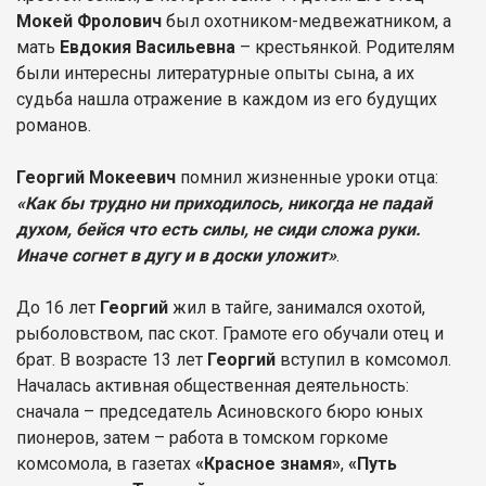
Мокей Фролович
был охотником-медвежатником, а
мать
Евдокия Васильевна
– крестьянкой. Родителям
были интересны литературные опыты сына, а их
судьба нашла отражение в каждом из его будущих
романов.
Георгий Мокеевич
помнил жизненные уроки отца:
«Как бы трудно ни приходилось, никогда не падай
духом, бейся что есть силы, не сиди сложа руки.
Иначе согнет в дугу и в доски уложит»
.
До 16 лет
Георгий
жил в тайге, занимался охотой,
рыболовством, пас скот. Грамоте его обучали отец и
брат. В возрасте 13 лет
Георгий
вступил в комсомол.
Началась активная общественная деятельность:
сначала – председатель Асиновского бюро юных
пионеров, затем – работа в томском горкоме
комсомола, в газетах
«Красное знамя»
,
«Путь