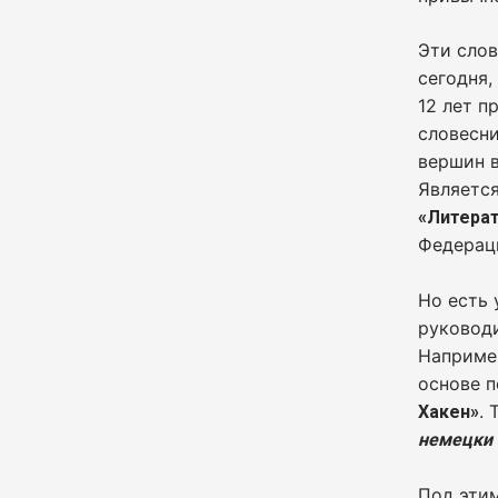
Эти слов
сегодня,
12 лет п
словесни
вершин в
Являетс
«Литерат
Федерац
Но есть 
руковод
Наприме
основе п
.
Хакен»
немецки
Под эти