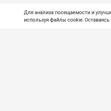
Для анализа посещаемости и улучш
используя файлы cookie. Оставаясь
© Муниципальное бюджетное
учреждение культуры
Ангарского городского округа
«Централизованная
библиотечная система» (МБУК
«ЦБС»), 2026
Адрес
: 665841, Иркутская обл.,
г. Ангарск, 17 микрорайон,
дом 4