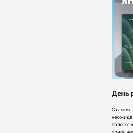
День 
Сталкива
неожидан
положено
привычн