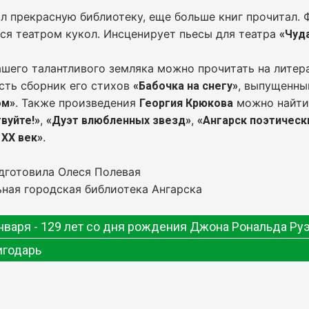
л прекрасную библиотеку, еще больше книг прочитал. 
ся театром кукол. Инсценирует пьесы для театра
«Чуд
шего талантливого земляка можно прочитать на литера
сть сборник его стихов
, выпущенны
«Бабочка на снегу»
. Также произведения
можно найти 
ом»
Георгия Крюкова
,
,
вуйте!»
«Дуэт влюбленных звезд»
«Ангарск поэтическ
.
 XX век»
дготовила Олеся Полевая
ная городская библиотека Ангарска
нваря - 129 лет со дня рождения Джона Рональда Ру
игодарь