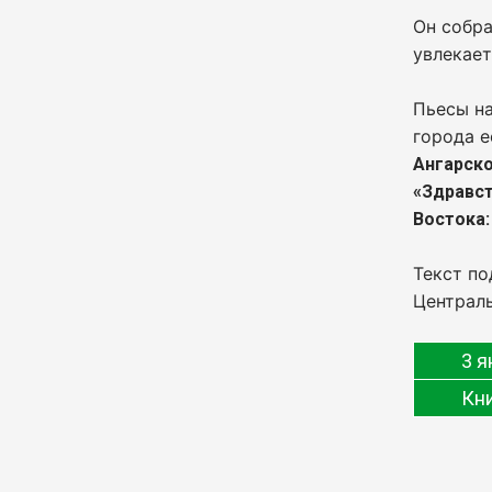
Он собра
увлекает
Пьесы на
города е
Ангарск
«Здравст
Востока:
Текст по
Централь
3 я
Кн