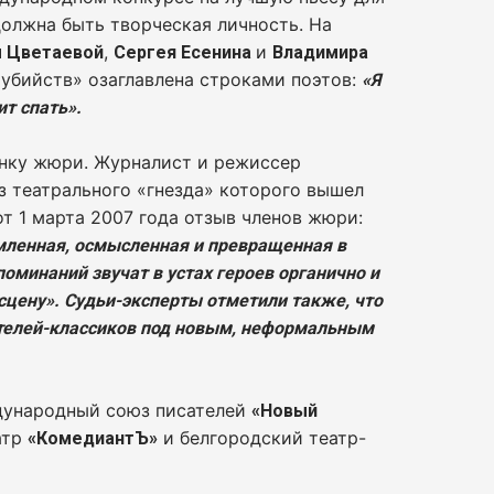
должна быть творческая личность. На
,
и
 Цветаевой
Сергея Есенина
Владимира
оубийств» озаглавлена строками поэтов:
«Я
ит спать».
енку жюри. Журналист и режиссер
из театрального «гнезда» которого вышел
т 1 марта 2007 года отзыв членов жюри:
мленная, осмысленная и превращенная в
оминаний звучат в устах героев органично и
сцену». Судьи-эксперты отметили также, что
ателей-классиков под новым, неформальным
дународный союз писателей
«Новый
атр
и белгородский театр-
«КомедиантЪ»