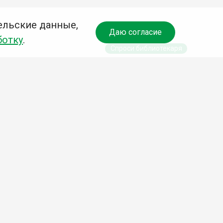
ельские данные,
Даю согласие
ботку
.
Спроси библиотекаря
Учредитель:
Комитет по культуре и
молодежной политике АГО
Независимая оценка качества
библиотечных услуг