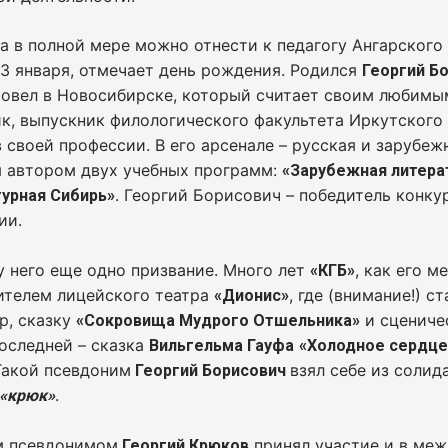
а в полной мере можно отнести к педагогу Ангарского
 3 января, отмечает день рождения. Родился
Георгий Б
ровел в Новосибирске, который считает своим любим
к, выпускник филологического факультета Иркутского 
 своей профессии. В его арсенале – русская и зарубеж
я автором двух учебных программ:
«Зарубежная литера
. Георгий Борисович – победитель конк
урная Сибирь»
ии.
у него еще одно призвание. Много лет
, как его 
«КГБ»
ителем лицейского театра
, где (внимание!) 
«Дионис»
р, сказку
и сцениче
«Сокровища Мудрого Отшельника»
оследней – сказка
Вильгельма Гауфа
«Холодное сердце
 Такой псевдоним
взял себе из соли
Георгий Борисович
.
 «крюк»
м псевдонимом
принял участие и в меж
Георгий Крюков