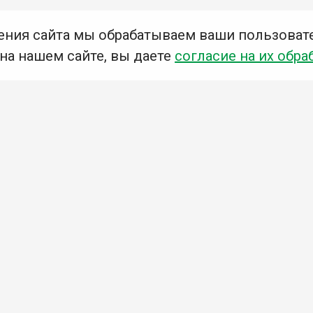
ения сайта мы обрабатываем ваши пользоват
 на нашем сайте, вы даете
согласие на их обра
Мы в социальных сетях –
#Библиотеки_Ангарска
Приглашаем Вас в наши
библиотеки!
Добавьте отзыв
Примите участие в опросе