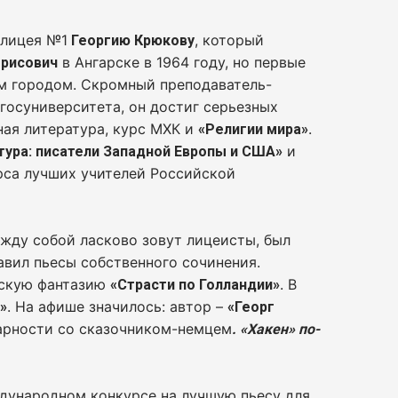
 лицея №1
, который
Георгию Крюкову
в Ангарске в 1964 году, но первые
орисович
ым городом. Скромный преподаватель-
госуниверситета, он достиг серьезных
ная литература, курс МХК и
.
«Религии мира»
и
тура: писатели Западной Европы и США»
урса лучших учителей Российской
между собой ласково зовут лицеисты, был
ставил пьесы собственного сочинения.
скую фантазию
. В
«Страсти по Голландии»
. На афише значилось: автор –
»
«Георг
дарности со сказочником-немцем
. «Хакен» по-
дународном конкурсе на лучшую пьесу для