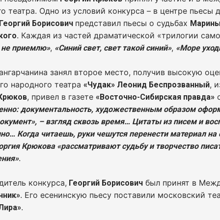
о театра. Одно из условий конкурса – в центре пьесы 
представил пьесы о судьбах
Георгий Борисович
Марины
. Каждая из частей драматической «трилогии сам
кого
,
,
 не приемлю»
«Синий свет, свет такой синий»
«Море уход
ангарчанина занял второе место, получив высокую оц
го народного театра
, 
«Чудак» Леонид Беспрозванный
, привел в газете
о
 Крюков
«Восточно-Сибирская правда»
енно: документальность, художественным образом офор
окумент», – взгляд сквозь время… Цитаты из писем и восп
но… Когда читаешь, руки чешутся перенести материал на 
оргия Крюкова «рассматривают судьбу и творчество пис
.
ения»
дитель конкурса,
был принят в Меж
Георгий Борисович
. Его есенинскую пьесу поставили московский те
нник»
.
Лира»