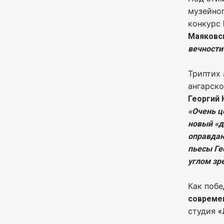
музейног
конкурс
Маяковс
вечности
Триптих 
ангарско
Георгий
«Очень ц
новый «д
оправдан
пьесы Ге
углом зр
Как побе
совреме
студия
«