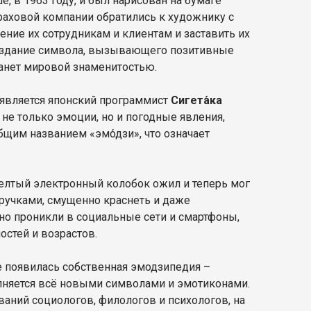
, в 1963 году, и был нарисован на бумаге
траховой компании обратились к художнику с
оение их сотрудникам и клиентам и заставить их
создание символа, вызывающего позитивные
танет мировой знаменитостью.
является японский программист
Сигета́ка
не только эмоции, но и погодные явления,
бщим названием «эмо́дзи», что означает
желтый электронный колобок ожил и теперь мог
 ручками, смущенно краснеть и даже
о проникли в социальные сети и смартфоны,
остей и возрастов.
е появилась собственная эмодзипедия –
лняется всё новыми символами и эмотиконами.
аний социологов, филологов и психологов, на