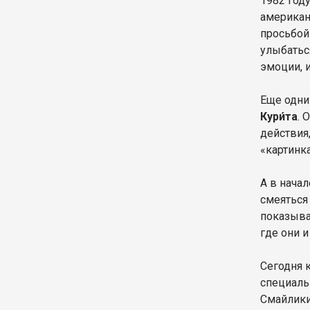
1982 год
америка
просьбой
улыбатьс
эмоции, 
Еще одни
Кури́та
. 
действия,
«картинк
А в нача
смеяться
показыва
где они и
Сегодня 
специаль
Смайлики