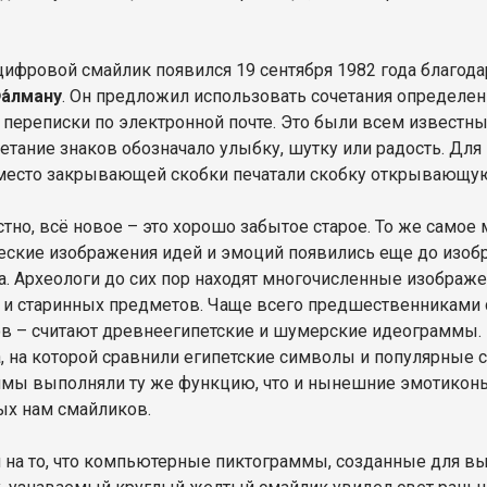
ифровой смайлик появился 19 сентября 1982 года благодар
а́лману
. Он предложил использовать сочетания определе
 переписки по электронной почте. Это были всем известн
четание знаков обозначало улыбку, шутку или радость. Для
место закрывающей скобки печатали скобку открывающу
стно, всё новое – это хорошо забытое старое. То же самое
еские изображения идей и эмоций появились еще до изобр
а. Археологи до сих пор находят многочисленные изображ
 и старинных предметов. Чаще всего предшественниками
в – считают древнеегипетские и шумерские идеограммы. 
, на которой сравнили египетские символы и популярные с
мы выполняли ту же функцию, что и нынешние эмотиконы,
х нам смайликов.
 на то, что компьютерные пиктограммы, созданные для вы