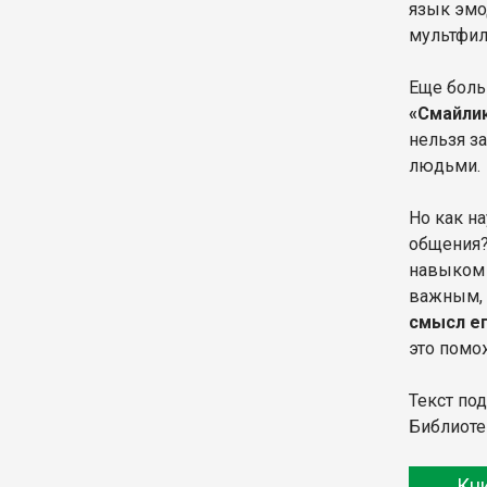
язык эмо
мультфил
Еще боль
«Смайлик
нельзя з
людьми.
Но как н
общения?
навыком 
важным, 
смысл е
это пом
Текст по
Библиоте
Кн