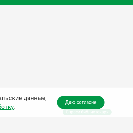
ельские данные,
Даю согласие
ботку
.
Спроси библиотекаря