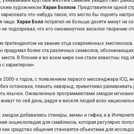
у, узнаваемый круглый желтый смайлик увидел свет раньше
нским художником
Харви Боллом
. Представители одной с
 нарисовать что-нибудь такое, что могло бы поднять настр
я чаще.
Харви Болл
потратил не больше десяти минут на 
и не подозревал, что его сиюминутное веселое творение с
м претендентом на звание отца современных эмотиконов 
Он придумал более ста различных символов, обозначающих 
 места. В Японии и во всем мире они стали известны под о
а с характером».
ле 2000-х годов, с появлением первого мессенджера ICQ, 
 без остановки, плакать навзрыд, приветливо размахивать
ть язычок. Оживленные программистами эмодзи мгновенн
 живут по сей день, радуя и веселя людей всех национальн
к эмодзи добавились стикеры, мемы и гифки, а в Интернет
ная энциклопедия для смайликов, которая регулярно попо
 как средство общения становятся объектами для исследов