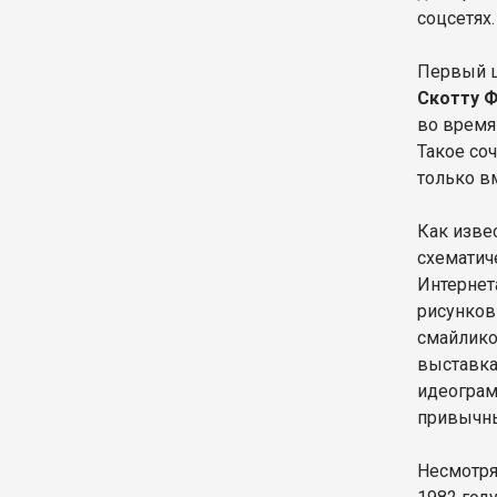
соцсетях.
Первый ц
Скотту Ф
во время
Такое со
только в
Как изве
схематич
Интернет
рисунков
смайлико
выставка
идеограм
привычны
Несмотря