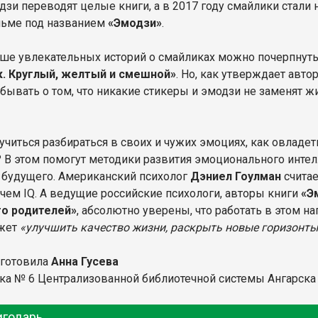
дзи переводят целые книги, а в 2017 году смайлики стал
ьме под названием
«Эмодзи»
.
ше увлекательных историй о смайликах можно почерпнут
. Круглый, желтый и смешной»
. Но, как утверждает авто
абывать о том, что никакие стикеры и эмодзи не заменят 
аучиться разбираться в своих и чужих эмоциях, как овлад
 В этом помогут методики развития эмоционального инте
будущего. Американский психолог
Дэниел Гоулман
счита
чем IQ. А ведущие российские психологи, авторы книги
«Э
го родителей»
, абсолютно уверены, что работать в этом н
ожет
«улучшить качество жизни, раскрыть новые горизонты
дготовила
Анна Гусева
ка № 6 Централизованной библиотечной системы Ангарска
игодарь