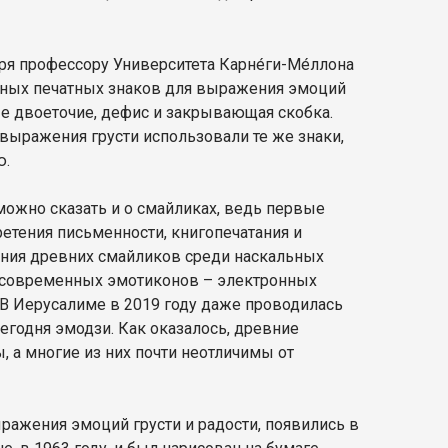
я профессору Университета Карне́ги-Ме́ллона
нных печатных знаков для выражения эмоций
ые двоеточие, дефис и закрывающая скобка.
 выражения грусти использовали те же знаки,
ю.
 можно сказать и о смайликах, ведь первые
етения письменности, книгопечатания и
ения древних смайликов среди наскальных
 современных эмотиконов – электронных
В Иерусалиме в 2019 году даже проводилась
егодня эмодзи. Как оказалось, древние
 а многие из них почти неотличимы от
ражения эмоций грусти и радости, появились в