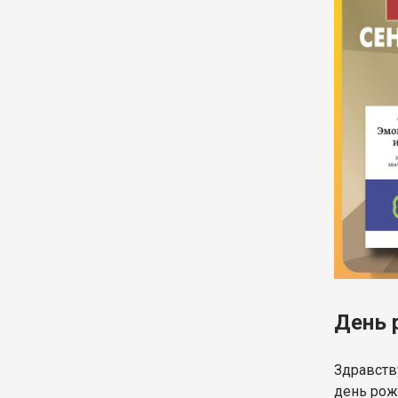
День 
Здравству
день рож