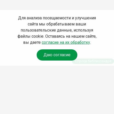
Для анализа посещаемости и улучшения
сайта мы обрабатываем ваши
пользовательские данные, используя
файлы cookie. Оставаясь на нашем сайте,
вы даете
согласие на их обработку
.
Даю согласие
Спроси библиотекаря
© Муниципальное бюджетное учреждение культуры
Ангарского городского округа «Централизованная
библиотечная система» (МБУК «ЦБС»), 2026
Адрес
: 665841, Иркутская обл., г. Ангарск, 17 микрорайон,
дом 4