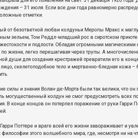
выбрала для его появления на свет: 31 декабря 1926 года. 
ождения – 31 июля. Если все дни года равномерно распред
оложные отметки.
й от безответной любви колдуньи Меропы Мракс к маглу 
ным зельем, Том Реддл-младший рос в сиротском приюте. И
 жестокости и подлости. Обладая огромными магическими 
 по жизни, легко перешагивая через трупы. А многочисле
ной души для создания крестражей превратили его в конце
 лицо, скелетоподобное тело и мертвенно-бледная кожа –
ить.
ие силы и знания Волан-де-Морта были так велики, что он 
ль могущественный колдун не смог предусмотреть всех п
ия. В конце концов он потерпел поражение от руки Гарри П
ажей.
 Гарри Поттере и враге всей его жизни завораживает и увл
х философии этого волшебного мира, где, несмотря ни на