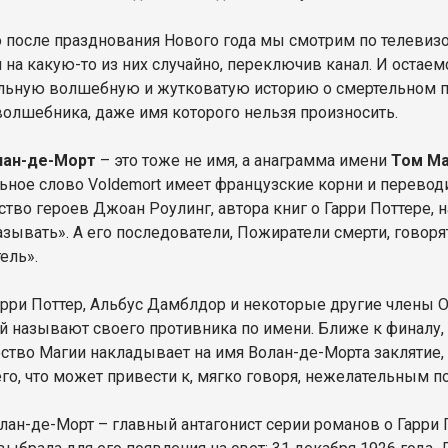
 после празднования Нового года мы смотрим по телевизо
 на какую-то из них случайно, переключив канал. И остае
льную волшебную и жутковатую историю о смертельном п
волшебника, даже имя которого нельзя произносить.
лан-де-Морт
– это тоже не имя, а анаграмма имени
Том М
ьное слово Voldemort имеет французские корни и переводи
тво героев Джоан Роулинг, автора книг о Гарри Поттере, 
азывать». А его последователи, Пожиратели смерти, говор
ель».
арри Поттер, Альбус Дамблдор и некоторые другие члены 
й называют своего противника по имени. Ближе к финалу,
ство Магии накладывает на имя Волан-де-Морта заклятие
го, что может привести к, мягко говоря, нежелательным п
Волан-де-Морт – главный антагонист серии романов о Гарри