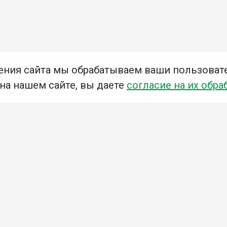
ения сайта мы обрабатываем ваши пользоват
 на нашем сайте, вы даете
согласие на их обра
Мы в социальных сетях –
#Библиотеки_Ангарска
У
К
Н
Приглашаем Вас в наши библиотеки!
Добавьте отзыв
Примите участие в опросе