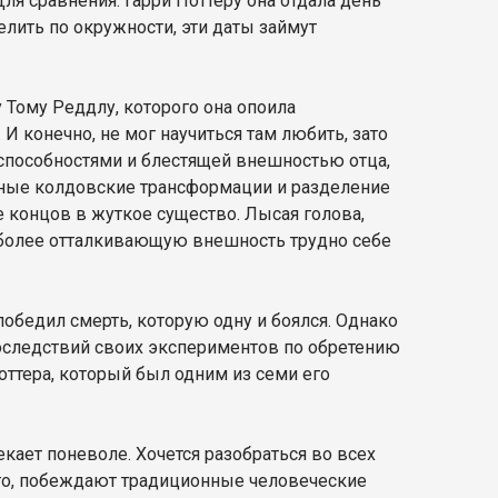
Для сравнения: Гарри Поттеру она отдала день
елить по окружности, эти даты займут
Тому Реддлу, которого она опоила
 конечно, не мог научиться там любить, зато
способностями и блестящей внешностью отца,
нные колдовские трансформации и разделение
 концов в жуткое существо. Лысая голова,
 более отталкивающую внешность трудно себе
победил смерть, которую одну и боялся. Однако
оследствий своих экспериментов по обретению
оттера, который был одним из семи его
екает поневоле. Хочется разобраться во всех
 что, побеждают традиционные человеческие