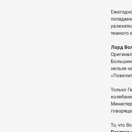
Ежегодно
попадаем
увлекате
темного 
Лорд Во
Оригинал
Большинс
нельзя-н
«Повелит
Только Г
колебани
Министер
говоряще
То, что 