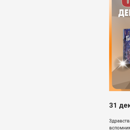
31 де
Здравств
вспомним