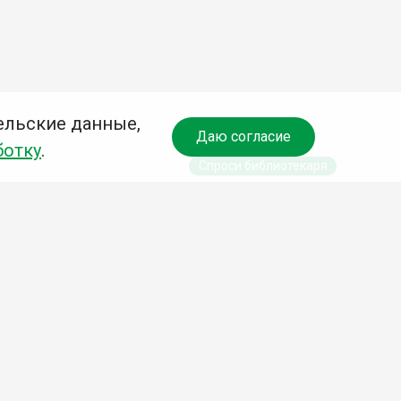
ельские данные,
Даю согласие
ботку
.
Спроси библиотекаря
чредитель:
омитет по культуре и молодежной политике АГО
езависимая оценка качества библиотечных услуг