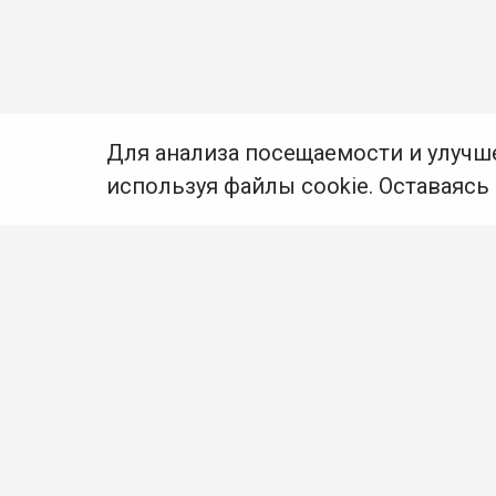
Для анализа посещаемости и улучш
используя файлы cookie. Оставаясь
© Муниципальное бюджетное учреждение культуры
Ангарского городского округа «Централизованная
библиотечная система» (МБУК «ЦБС»), 2026
Адрес
: 665841, Иркутская обл., г. Ангарск,
17 микрорайон, дом 4
Телефоны
:
+7 (3955) 55‑10‑22, 55‑09‑61, 55‑09‑69