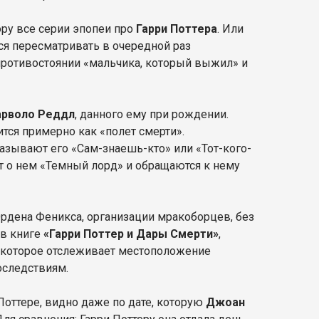
ру все серии эпопеи про
Гарри Поттера
. Или
мся пересматривать в очередной раз
ротивостоянии «мальчика, который выжил» и
арволо Реддл
, данного ему при рождении.
тся примерно как «полет смерти».
называют его «Сам-знаешь-кто» или «Тот-кого-
ят о нем «Темный лорд» и обращаются к нему
Ордена Феникса, организации мракоборцев, без
 в книге
«Гарри Поттер и Дары Смерти»
,
, которое отслеживает местоположение
оследствиям.
 Поттере, видно даже по дате, которую
Джоан