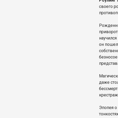
Роулинг
своего р
противоп
Рожденны
приворот
научился
он пошел
собствен
безносое
представ
Магическ
даже сто
бессмерт
крестр
Эпопея о
тонкостя