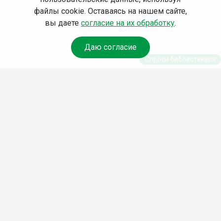
файлы cookie. Оставаясь на нашем сайте,
вы даете
согласие на их обработку
.
Даю согласие
Спроси библиотекаря
© Муниципальное бюджетное учреждение культуры
Ангарского городского округа «Централизованная
библиотечная система» (МБУК «ЦБС»), 2026
Адрес
: 665841, Иркутская обл., г. Ангарск, 17 микрорайон,
дом 4
Телефоны
:
+7 (3955) 55‑10‑22, 55‑09‑61, 55‑09‑69
Факс
:
+7 (3955) 55‑47‑19
Электронная почта
:
cbs-angarsk@yandex.ru