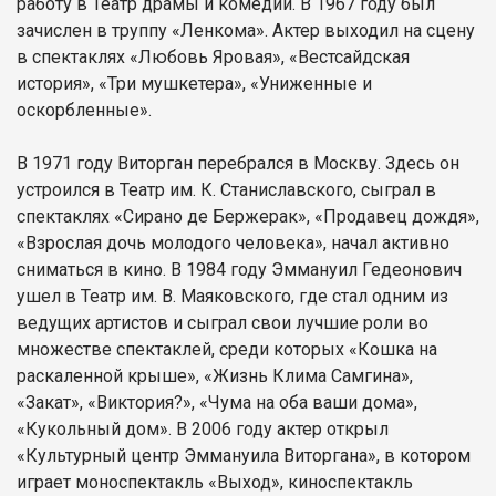
работу в Театр драмы и комедии. В 1967 году был
зачислен в труппу «Ленкома». Актер выходил на сцену
в спектаклях «Любовь Яровая», «Вестсайдская
история», «Три мушкетера», «Униженные и
оскорбленные».
В 1971 году Виторган перебрался в Москву. Здесь он
устроился в Театр им. К. Станиславского, сыграл в
спектаклях «Сирано де Бержерак», «Продавец дождя»,
«Взрослая дочь молодого человека», начал активно
сниматься в кино. В 1984 году Эммануил Гедеонович
ушел в Театр им. В. Маяковского, где стал одним из
ведущих артистов и сыграл свои лучшие роли во
множестве спектаклей, среди которых «Кошка на
раскаленной крыше», «Жизнь Клима Самгина»,
«Закат», «Виктория?», «Чума на оба ваши дома»,
«Кукольный дом». В 2006 году актер открыл
«Культурный центр Эммануила Виторгана», в котором
играет моноспектакль «Выход», киноспектакль