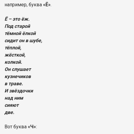
например, буква
«Ё»
.
Ё – это ёж.
Под старой
тёмной ёлкой
сидит он в шубе,
тёплой,
жёсткой,
колкой.
Он слушает
кузнечиков
в траве.
И звёздочки
над ним
сияют
две.
Вот буква
«Ч»
: