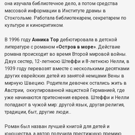
она изучала библиотечное дело, а потом средства
массовой информации в Институте драмы в
Стокгольме. Работала библиотекарем, секретарем по
культуре и кинокритиком.
В 1996 году
Анника Тор
дебютировала в детской
литературе с романом
«Остров в море»
. Действие
романа происходит во время Второй мировой войны.
Двух сестер, 12-летнюю Штеффи и 8-летнюю Нелли, в
1939 году перевозят вместе с несколькими десятками
других еврейских детей из занятой немцами Вены в
мирную Швецию. Родители девочек остались жить в
Австрии, оккупированной нацисткой Германией, где
уже начинаются притеснения евреев. Штеффи и Нелли
попадают в чужой мир: другой язык, другая религия,
традиции, быт, другие люди...
Роман был назван лучшей книгой для детей и
юношества, а автор получила престижную премию