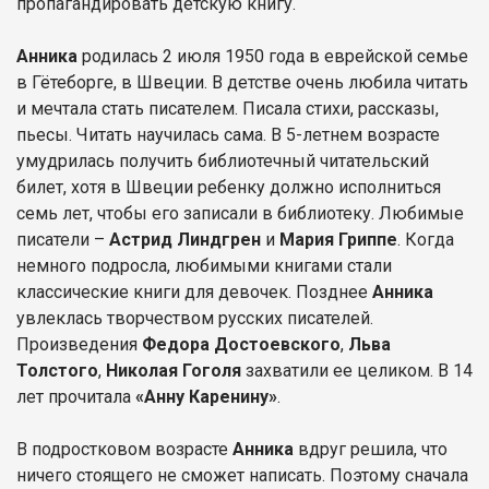
пропагандировать детскую книгу.
Анника
родилась 2 июля 1950 года в еврейской семье
в Гётеборге, в Швеции. В детстве очень любила читать
и мечтала стать писателем. Писала стихи, рассказы,
пьесы. Читать научилась сама. В 5-летнем возрасте
умудрилась получить библиотечный читательский
билет, хотя в Швеции ребенку должно исполниться
семь лет, чтобы его записали в библиотеку. Любимые
писатели –
Астрид Линдгрен
и
Мария Гриппе
. Когда
немного подросла, любимыми книгами стали
классические книги для девочек. Позднее
Анника
увлеклась творчеством русских писателей.
Произведения
Федора Достоевского
,
Льва
Толстого
,
Николая Гоголя
захватили ее целиком. В 14
лет прочитала
«Анну Каренину»
.
В подростковом возрасте
Анника
вдруг решила, что
ничего стоящего не сможет написать. Поэтому сначала