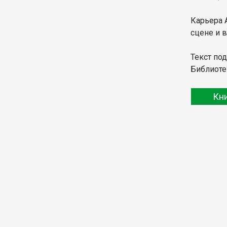
Карьера 
сцене и 
Текст по
Библиоте
Кн