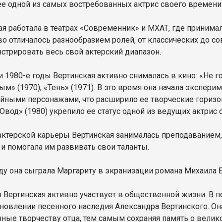
ее одной из самых востребованных актрис своего времени
ая работала в театрах «Современник» и МХАТ, где принимал
во отличалось разнообразием ролей, от классических до с
стрировать весь свой актерский диапазон.
и 1980-е годы Вертинская активно снималась в кино: «Не г
м» (1970), «Тень» (1971). В это время она начала экспер
йными персонажами, что расширило ее творческие горизо
«Овод» (1980) укрепило ее статус одной из ведущих актрис 
ктерской карьеры Вертинская занималась преподаванием
 и помогала им развивать свои таланты.
оду она сыграла Маргариту в экранизации романа Михаила 
я Вертинская активно участвует в общественной жизни. В 
ановлении песенного наследия Александра Вертинского. Он
ные творчеству отца, тем самым сохраняя память о великом