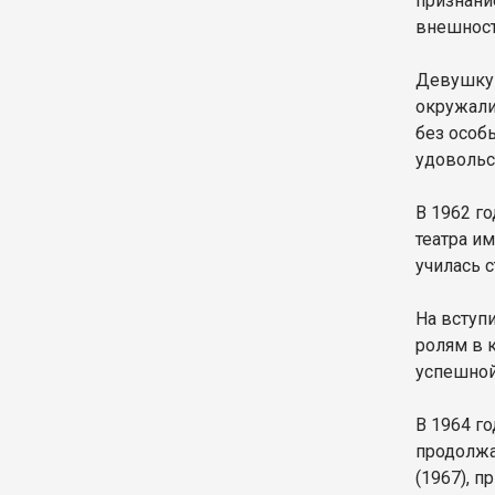
признани
внешност
Девушку п
окружали
без особ
удовольс
В 1962 г
театра и
училась 
На вступ
ролям в 
успешной
В 1964 го
продолжа
(1967), п