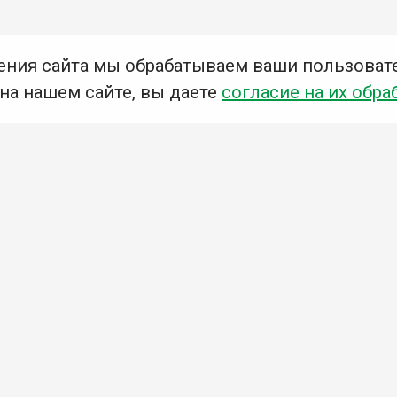
ения сайта мы обрабатываем ваши пользоват
 на нашем сайте, вы даете
согласие на их обра
Мы в социальных сетях –
#Библиотеки_Ангарска
У
К
Н
Приглашаем Вас в наши библиотеки!
Добавьте отзыв
Примите участие в опросе
Ознакомьтесь с политикой конфиденциальности