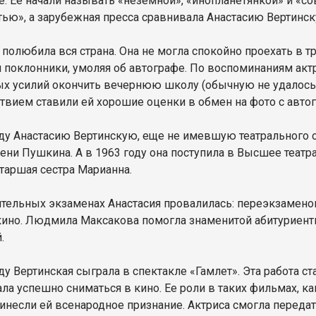
е. Ее начали называть «неземной», «инопланетянкой» и «со
ью», а зарубежная пресса сравнивала Анастасию Вертинску
олюбила вся страна. Она не могла спокойно проехать в тра
 поклонники, умоляя об автографе. По воспоминаниям актр
ых усилий окончить вечернюю школу (обычную не удалось 
твием ставили ей хорошие оценки в обмен на фото с авто
оду Анастасию Вертинскую, еще не имевшую театрального 
мени Пушкина. А в 1963 году она поступила в Высшее театр
старшая сестра Марианна.
ительных экзаменах Анастасия провалилась: переэкзамено
кино. Людмила Максакова помогла знаменитой абитуриентк
.
ду Вертинская сыграла в спектакле «Гамлет». Эта работа ст
ла успешно сниматься в кино. Ее роли в таких фильмах, ка
ринесли ей всенародное признание. Актриса смогла передат