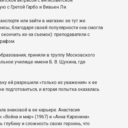
ветской актрисой с антисоветской
ю с Гретой Гарбо и Вивьен Ли.
нспорте или зайти в магазин: ее тут же
исы, благодаря своей популярности она смогла
окончить из-за съемок): преподаватели с
графом.
образования, приняли в труппу Московского
альное училище имени Б. В. Щукина, где
вку ей разрешили «только из уважения» к ее
е подготовиться, и вторая попытка оказалась
ала знаковой в ее карьере. Анастасия
к «Война и мир» (1967) и «Анна Каренина»
ь глубину и сложность своих героинь, что