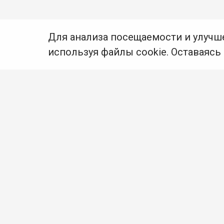
Для анализа посещаемости и улучш
используя файлы cookie. Оставаясь
© Муниципальное бюджетное учреждение культуры
Ангарского городского округа «Централизованная
библиотечная система» (МБУК «ЦБС»), 2026
Адрес
: 665841, Иркутская обл., г. Ангарск,
17 микрорайон, дом 4
Телефоны
:
+7 (3955) 55‑10‑22, 55‑09‑61, 55‑09‑69
Факс
:
+7 (3955) 55‑47‑19
Электронная почта
:
cbs-angarsk@yandex.ru