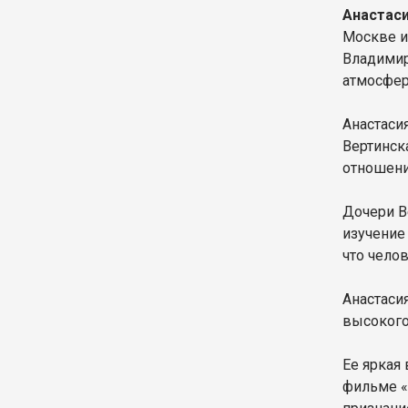
Анастаси
Москве и
Владимир
атмосфер
Анастаси
Вертинск
отношени
Дочери В
изучение
что чело
Анастасия
высокого
Ее яркая
фильме «А