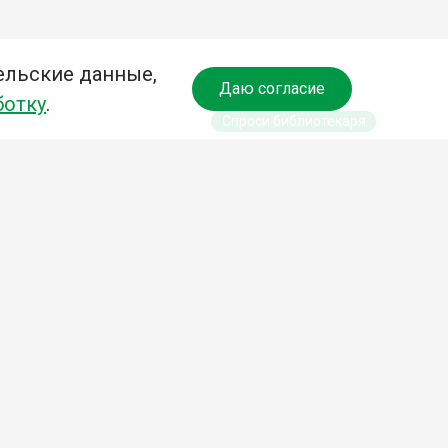
ельские данные,
Даю согласие
ботку
.
Спроси библиотекаря
чредитель:
омитет по культуре и молодежной политике АГО
езависимая оценка качества библиотечных услуг
Разработка сайта:
Деловой сайт