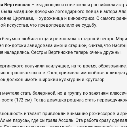
я Вертинская
– выдающаяся советская и российская актрис
 была младшей дочерью легендарного певца и актера Алек
овна Циргвава, – художница и киноактриса. С самого ранн
ой искусства, что предопределило ее судьбу.
я безумно любила отца и ревновала к старшей сестре Мари
ая по-детски завидовала имени старшей, считая, что Насте
я наладились. Сестры Вертинские теперь очень дружны.
ертинского получили наилучшее, на то время, образование
 иностранных языков. Отец прививал им любовь к литерату
век должен иметь широкий культурный кругозор.
 мечтала стать балериной, но в группу по занятиям класси
 роста (172 см). Тогда девушка решила стать переводчиком
 внешность и талант привлекли внимание режиссеров и зри
лые паруса», где сыграла Ассоль. Эта работа сразу сделал