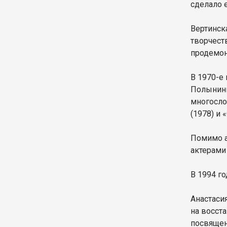
сделало 
Вертинск
творчест
продемон
В 1970-е 
Полынины
многосло
(1978) и 
Помимо а
актерами
В 1994 г
Анастаси
на восст
посвящен