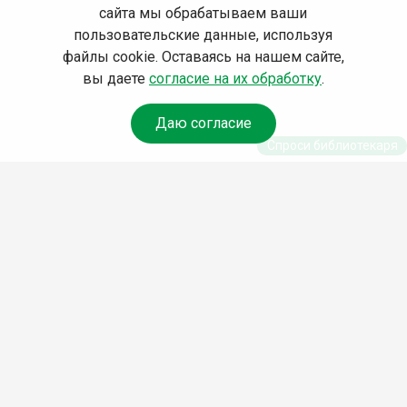
сайта мы обрабатываем ваши
пользовательские данные, используя
файлы cookie. Оставаясь на нашем сайте,
вы даете
согласие на их обработку
.
Даю согласие
Спроси библиотекаря
© Муниципальное бюджетное учреждение культуры
Ангарского городского округа «Централизованная
библиотечная система» (МБУК «ЦБС»), 2026
Адрес
: 665841, Иркутская обл., г. Ангарск, 17 микрорайон,
дом 4
Телефоны
:
+7 (3955) 55‑10‑22, 55‑09‑61, 55‑09‑69
Факс
:
+7 (3955) 55‑47‑19