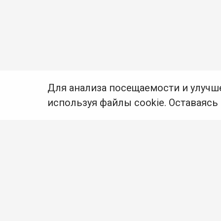
Для анализа посещаемости и улучш
используя файлы cookie. Оставаясь
© Муниципальное бюджетное учреждение культуры
Ангарского городского округа «Централизованная
библиотечная система» (МБУК «ЦБС»), 2026
Адрес
: 665841, Иркутская обл., г. Ангарск,
17 микрорайон, дом 4