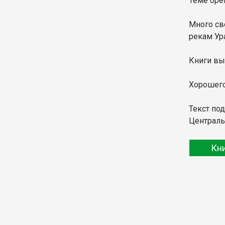
Теме оре
Много св
рекам Ур
Книги вы
Хорошего
Текст по
Централь
Кн