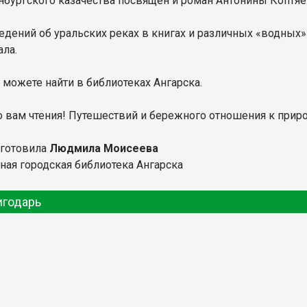
нбургского казачества посвящен и роман Антонины Коптяе
едений об уральских реках в книгах и различных «водных»
ала.
 можете найти в библиотеках Ангарска.
 вам чтения! Путешествий и бережного отношения к приро
дготовила
Людмила Моисеева
ная городская библиотека Ангарска
игодарь