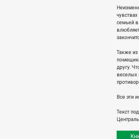
Неизменн
чувствах
семьей в
влюбляет
закончитс
Также из
помещика
другу. Ч
веселых 
противор
Все эти и
Текст по
Централь
Кн