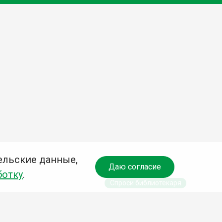
ельские данные,
Даю согласие
ботку
.
Спроси библиотекаря