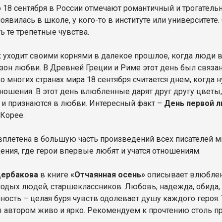
 18 сентября в России отмечают романтичный и трогатель
оявилась в школе, у кого-то в институте или университет
ь те трепетные чувства.
 уходит своими корнями в далекое прошлое, когда люди ве
зон любви. В Древней Греции и Риме этот день был связа
Во многих странах мира 18 сентября считается днем, когда 
ношения. В этот день влюбленные дарят друг другу цветы
 и признаются в любви. Интересный факт –
День первой 
 Корее.
плетена в большую часть произведений всех писателей м
ения, где герои впервые любят и учатся отношениям.
Щербакова
в книге
«Отчаянная осень»
описывает влюбленн
одых людей, старшеклассников. Любовь, надежда, обида, 
ность – целая буря чувств одолевает душу каждого геро
 автором живо и ярко. Рекомендуем к прочтению столь п