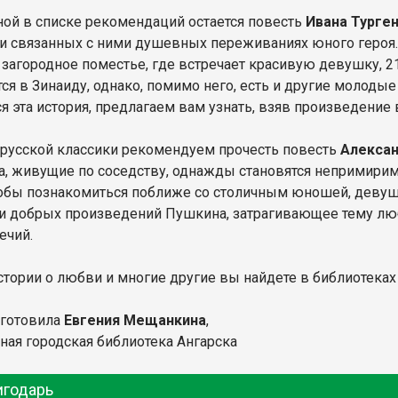
ой в списке рекомендаций остается повесть
Ивана Турге
 и связанных с ними душевных переживаниях юного героя.
 загородное поместье, где встречает красивую девушку, 
ся в Зинаиду, однако, помимо него, есть и другие молод
я эта история, предлагаем вам узнать, взяв произведение 
 русской классики рекомендуем прочесть повесть
Алексан
, живущие по соседству, однажды становятся непримирим
тобы познакомиться поближе со столичным юношей, девушк
и добрых произведений Пушкина, затрагивающее тему люб
ечий.
стории о любви и многие другие вы найдете в библиотеках 
дготовила
Евгения Мещанкина
,
ная городская библиотека Ангарска
игодарь