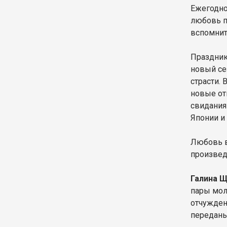
Ежегодно
любовь п
вспомнит
Праздник
новый се
страсти. 
новые от
свидания
Японии и
Любовь в
произвед
Галина 
пары мол
отчужден
переданы