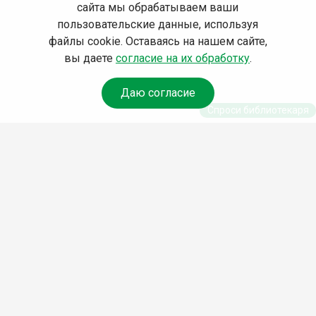
сайта мы обрабатываем ваши
пользовательские данные, используя
файлы cookie. Оставаясь на нашем сайте,
вы даете
согласие на их обработку
.
Даю согласие
Спроси библиотекаря
© Муниципальное бюджетное учреждение
культуры Ангарского городского округа
«Централизованная библиотечная система»
(МБУК «ЦБС»), 2026
Адрес
: 665841, Иркутская обл., г. Ангарск,
17 микрорайон, дом 4
Телефоны
:
+7 (3955) 55‑10‑22, 55‑09‑61,
55‑09‑69